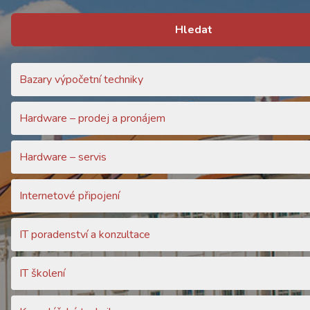
Hledat
Bazary výpočetní techniky
Hardware – prodej a pronájem
Hardware – servis
Internetové připojení
IT poradenství a konzultace
IT školení