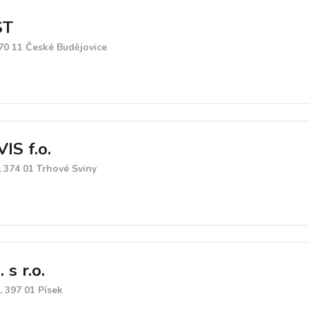
ST
70 11 České Budějovice
IS f.o.
 374 01 Trhové Sviny
 s r.o.
 397 01 Písek