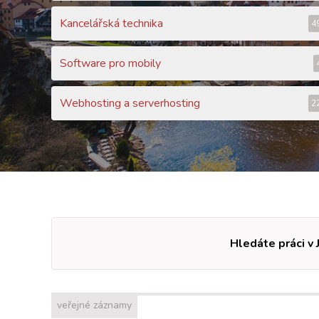
Kancelářská technika
4
Software pro mobily
Webhosting a serverhosting
2
Hledáte práci v 
veřejné záznamy