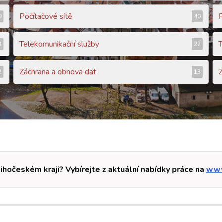
Počítačové sítě
9
40
Telekomunikační služby
4
22
Záchrana a obnova dat
2
13
Jihočeském kraji? Vybírejte z aktuální nabídky práce na
www