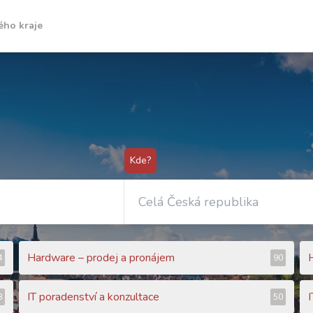
ého kraje
Kde?
Hardware – prodej a pronájem
4
90
IT poradenství a konzultace
I
8
50