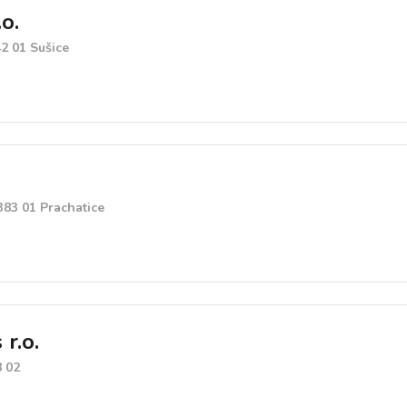
o.
2 01 Sušice
 383 01 Prachatice
 r.o.
8 02