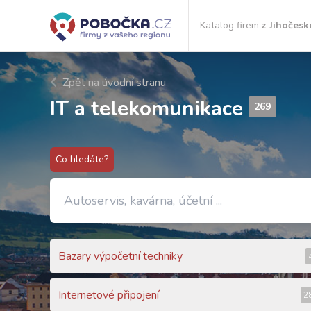
Katalog firem
z Jihočesk
Zpět na úvodní stranu
IT a telekomunikace
269
Co hledáte?
Bazary výpočetní techniky
Internetové připojení
2