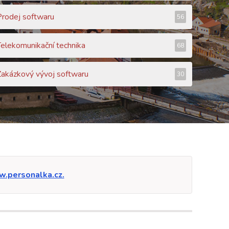
Prodej softwaru
56
Telekomunikační technika
68
Zakázkový vývoj softwaru
30
.personalka.cz.