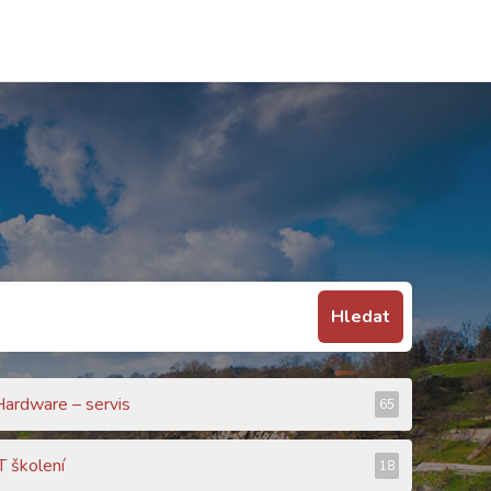
Hledat
Hardware – servis
65
T školení
18