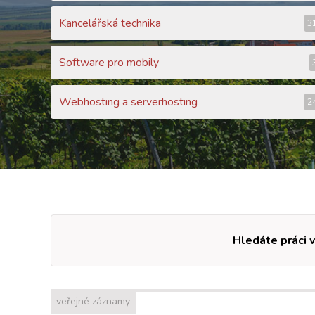
Kancelářská technika
3
Software pro mobily
Webhosting a serverhosting
2
Hledáte práci v
veřejné záznamy