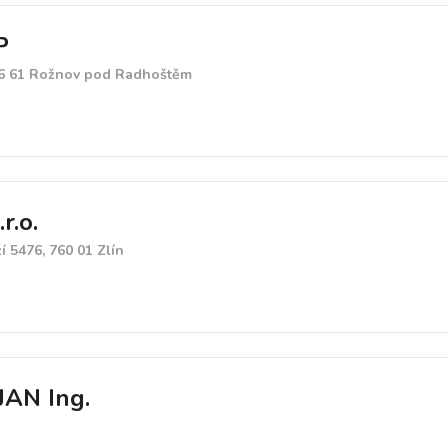
P
56 61 Rožnov pod Radhoštěm
r.o.
 5476, 760 01 Zlín
AN Ing.