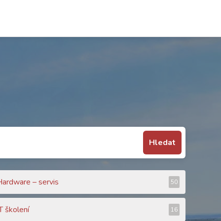
Hledat
Hardware – servis
50
T školení
16