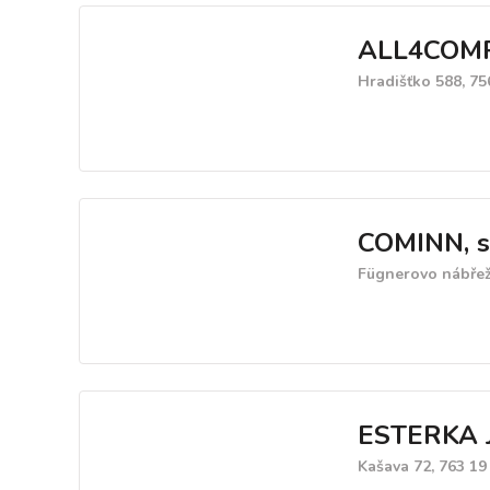
ALL4COM
Hradišťko 588, 7
COMINN, s.
Fügnerovo nábřeží
ESTERKA J
Kašava 72, 763 19