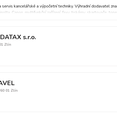
 servis kancelářské a výpočetní techniky. Výhradní dodavatel zn
nolta, Canon, multifunkční zařízení, faxy, tiskárny, skartovače, toner
DATAX s.r.o.
01 Zlín
AVEL
60 01 Zlín