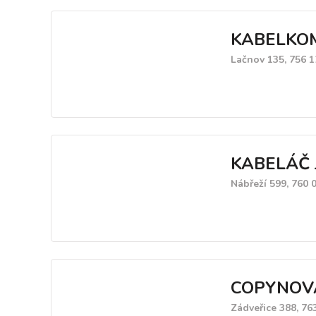
KABELKOM, 
Lačnov 135, 756 1
KABELÁČ J
Nábřeží 599, 760 0
COPYNOVA Z
Zádveřice 388, 76