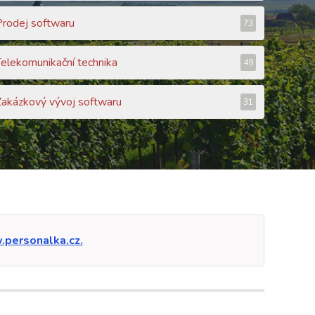
Prodej softwaru
73
Telekomunikační technika
49
Zakázkový vývoj softwaru
31
personalka.cz.