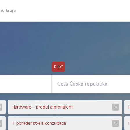
ho kraje
Kde?
Hardware – prodej a pronájem
3
87
IT poradenství a konzultace
I
1
43