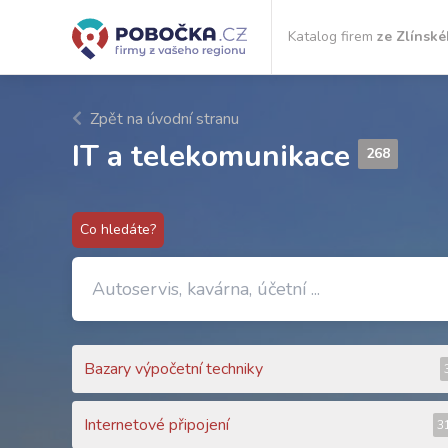
Katalog firem
ze Zlínské
Zpět na úvodní stranu
IT a telekomunikace
268
Co hledáte?
Bazary výpočetní techniky
Internetové připojení
3