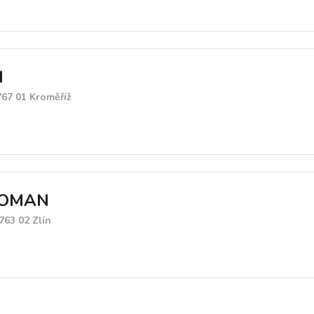
M
767 01 Kroměříž
ROMAN
763 02 Zlín