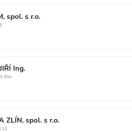
spol. s r.o.
2
IŘÍ Ing.
1 Zlín
LÍN, spol. s r.o.
3 12