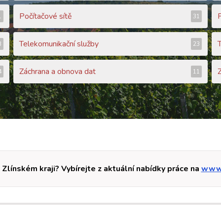
Počítačové sítě
1
31
Telekomunikační služby
3
23
Záchrana a obnova dat
4
11
 Zlínském kraji? Vybírejte z aktuální nabídky práce na
www.