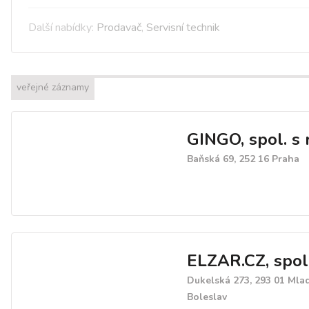
Další nabídky:
Prodavač
,
Servisní technik
veřejné záznamy
GINGO, spol. s r
Baňská 69, 252 16 Praha
ELZAR.CZ, spol. 
Dukelská 273, 293 01 Mla
Boleslav