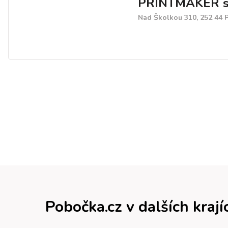
PRINTMAKER s.
Nad Školkou 310, 252 44 
Pobočka.cz v dalších krají