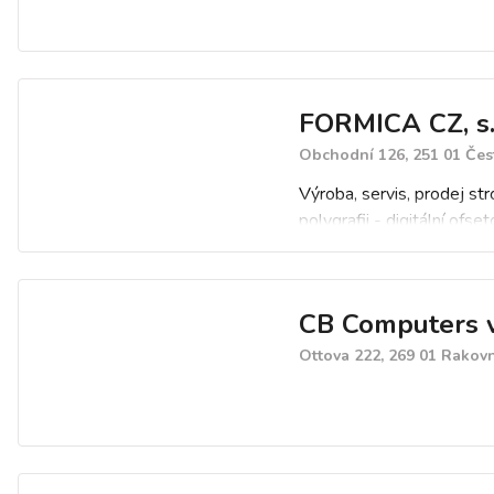
FORMICA CZ, s.r
Obchodní 126, 251 01 Čest
Výroba, servis, prodej str
polygrafii - digitální ofse
laminovací stroje, knihařs
kancelářská technika, výp
spotřebního materiálu.
CB Computers v.
Ottova 222, 269 01 Rakov