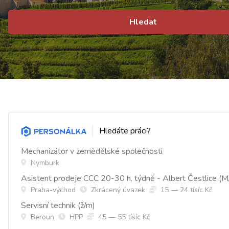
Hledat
Hledáte práci?
Mechanizátor v zemědělské společnosti
Nymburk
Asistent prodeje CCC 20-30 h. týdně - Albert Čestlice (M
Praha-východ
Zkrácený úvazek
15 — 24 tísíc Kč
Servisní technik (ž/m)
Beroun
HPP
45 — 55 tísíc Kč