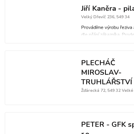
Jiří Kaněra - pil
Velký Dřevíč 236, 549 34
Provádíme výrobu řeziva 
dle přání zákazníka. Prod
borovice, modřínu a dubu
opracování prken. Dodáv
stavební hranoly, parkety
PLECHÁČ
prkna. Dále zajišťujeme k
střešní vazby a latě.
MIROSLAV-
TRUHLÁŘSTVÍ
Žďárecká 72, 549 32 Velké 
PETER - GFK sp