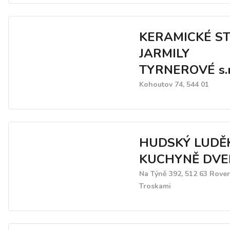
nábytek, obývací stěny, 
pokoj.
Dále nabízíme kování Blu
KERAMICKÉ S
Hettich, dřezy Elleci Fran
Pyramis, Teka a Blanco v
JARMILY
nerez, granit či keramika,
TYRNEROVÉ s.r
značek Mora, Bosch, Zanu
Kohoutov 74, 544 01
Elektrolux, Amica a dalšíc
Zajistíme montáže.
HUDSKÝ LUDĚ
KUCHYNĚ DVE
Na Týně 392, 512 63 Rove
Troskami