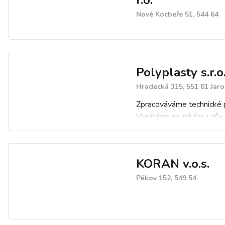
r.o.
Nové Kocbeře 51, 544 64
Polyplasty s.r.o
Hradecká 315, 551 01 Jar
Zpracováváme technické p
Vyrábíme na zakázku díly,
polotovary i hotové výrob
polyuretanu, polyamidu,
polyuretanových pěn a da
KORAN v.o.s.
plastů.
Pěkov 152, 549 54