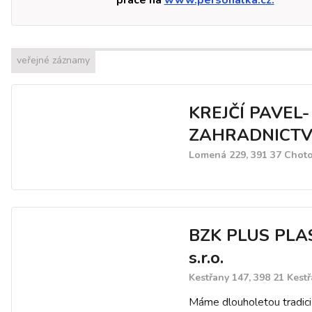
práce na
www.personalka.cz.
veřejné záznamy
KREJČÍ PAVEL-
ZAHRADNICTV
Lomená 229, 391 37 Choto
BZK PLUS PLA
s.r.o.
Kestřany 147, 398 21 Kest
Máme dlouholetou tradici