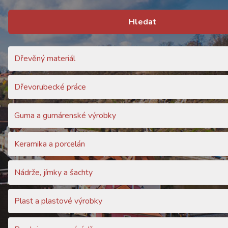
Hledat
Dřevěný materiál
Dřevorubecké práce
Guma a gumárenské výrobky
Keramika a porcelán
Nádrže, jímky a šachty
Plast a plastové výrobky