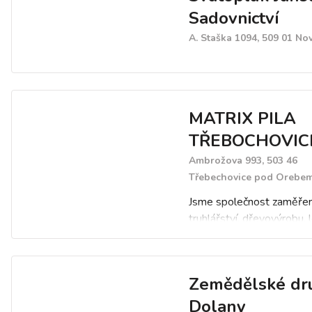
Sadovnictví
A. Staška 1094, 509 01 No
MATRIX PILA
TŘEBOCHOVICE 
Ambrožova 993, 503 46
Třebechovice pod Orebe
Jsme společnost zaměře
truhlářství, dřevovýrobu, 
práce, těžbu a zpracování
ostatních surovin. Postu
jsme se rozšířili o další o
Zemědělské dr
automotive, autocentrum,
oken, provoz hotelu a far
Dolany