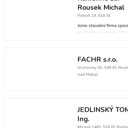
Rousek Michal
Pohoří 19, 518 01
Jsme stavební firma specia
na stavby z kamene. V t
působíme již 12 let. Za d
našeho působení jsme rea
velkou řadu staveb od tě
FACHR s.r.o.
menších pro soukromé os
velká stavební díla, na kt
Vrchoviny 41, 549 01 Nov
se podíleli s velkými sta
nad Metují
firmami.
Naší hlavní činností jso
různém rozsahu a char
převážně:
kamenné zdi
JEDLINSKÝ TO
kamenné obložení mostů
Ing.
kamenné přídlažby
Mírová 1463, 516 01 Rych