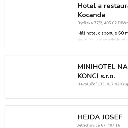
Hotel a restaur
lednicí, TV, terezorem. Wi-
parkování zdarma.
Kocanda
Hotel má také kongresový
Rytířská 77/2, 405 02 Děčí
barem a vlastním sociáln
Náš hotel disponuje 60 m
zařízením. Je vhodný pro 
pokojích, k dispozici je p
konferencí, školení a oslav
SAT a WIFI, úschovna kol
multifunkční sportoviště
povrchem, parkoviště. M
MINIHOTEL NA
pořádaní konferencí, pře
akcí a školení pro 45 oso
KONCI s.r.o.
restaurace a letní terasy,
Revoluční 133, 417 42 Kru
bezbariérový vstup, dětsk
dětský koutek v nekuřáck
restaurace.
HEJDA JOSEF
Jetřichovice 67, 407 16