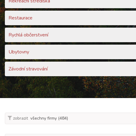
Rekreační střediska
Restaurace
Rychlá občerstvení
Ubytovny
Závodní stravování
zobrazit