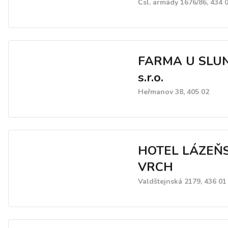
Čsl. armády 1676/86, 434 
FARMA U SLU
s.r.o.
Heřmanov 38, 405 02
HOTEL LÁZEŇ
VRCH
Valdštejnská 2179, 436 01 