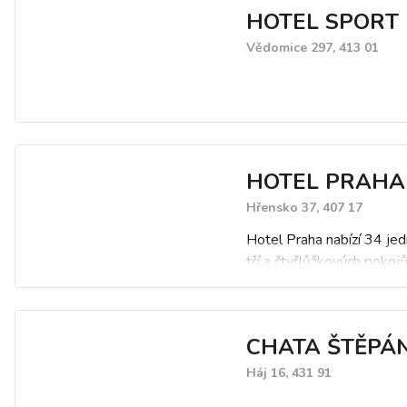
HOTEL SPORT 
Vědomice 297, 413 01
HOTEL PRAHA
Hřensko 37, 407 17
Hotel Praha nabízí 34 jed
tří a čtyřlůžkových pokoj
apartmá a dvou bezbarié
pokojů ( celková kapacita
). Namísto manželských p
CHATA ŠTĚPÁ
hotel nabízí postele těsn
sebe či oddělené dle pot
Háj 16, 431 91
hosta.