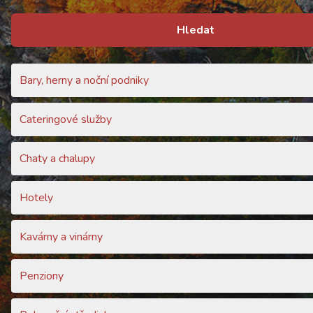
Hledat
Bary, herny a noční podniky
Cateringové služby
Chaty a chalupy
Hotely
Kavárny a vinárny
Penziony