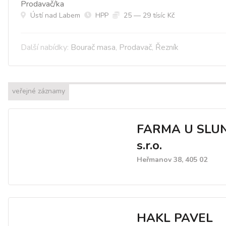
Prodavač/ka
Ústí nad Labem
HPP
25 — 29 tísíc Kč
Další nabídky:
Bourač masa
,
Prodavač
,
Řezník
veřejné záznamy
FARMA U SLU
s.r.o.
Heřmanov 38, 405 02
HAKL PAVEL