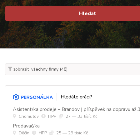
Hledat
zobrazit
Hledáte práci?
Asistent/ka prodeje – Brandov | příspěvek na dopravu až 
Chomutov
HPP
27 — 33 tísíc Kč
Prodavač/ka
Děčín
HPP
25 — 29 tísíc Kč