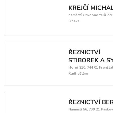
KREJČÍ MICHA
náměstí Osvoboditelů 77/1
Opava
ŘEZNICTVÍ
STIBOREK A S
Horní 210, 744 01 Frenštá
Radhoštěm
ŘEZNICTVÍ BE
Náměstí 56, 739 21 Paskov