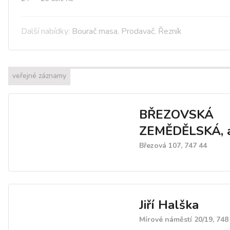
Další nabídky:
Bourač masa
,
Prodavač
,
Řezník
veřejné záznamy
BŘEZOVSKÁ
ZEMĚDĚLSKÁ, a
Březová 107, 747 44
Jiří Halška
Mírové náměstí 20/19, 748