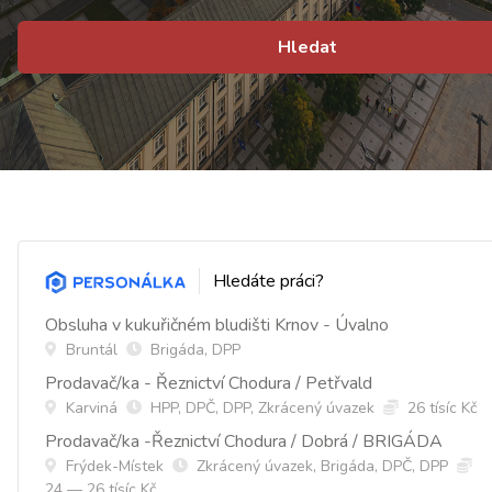
Hledat
Hledáte práci?
Obsluha v kukuřičném bludišti Krnov - Úvalno
Bruntál
Brigáda, DPP
Prodavač/ka - Řeznictví Chodura / Petřvald
Karviná
HPP, DPČ, DPP, Zkrácený úvazek
26 tísíc Kč
Prodavač/ka -Řeznictví Chodura / Dobrá / BRIGÁDA
Frýdek-Místek
Zkrácený úvazek, Brigáda, DPČ, DPP
24 — 26 tísíc Kč