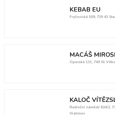
KEBAB EU
Fryčovická 509, 739 43 Sta
MACÁŠ MIROS
Opavská 131, 749 01 Vítk
KALOČ VÍTĚZS
Radniční náměstí 824/2, 7
Vratimov