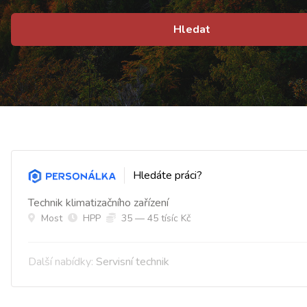
Hledat
Hledáte práci?
Technik klimatizačního zařízení
Most
HPP
35 — 45 tísíc Kč
Další nabídky:
Servisní technik