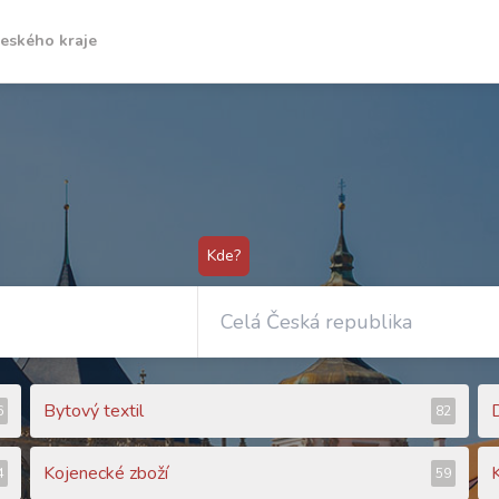
českého kraje
Kde?
Bytový textil
6
82
Kojenecké zboží
4
59