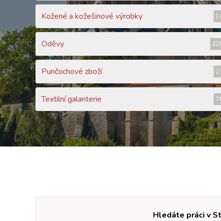
Kožené a kožešinové výrobky
1
Oděvy
22
Punčochové zboží
2
Textilní galanterie
7
Hledáte práci v S