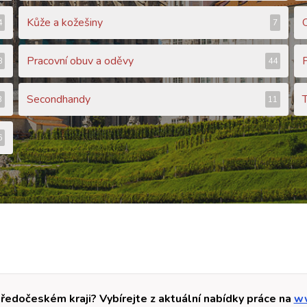
Kůže a kožešiny
4
7
Pracovní obuv a oděvy
8
44
Secondhandy
T
3
11
6
tředočeském kraji? Vybírejte z aktuální nabídky práce na
ww