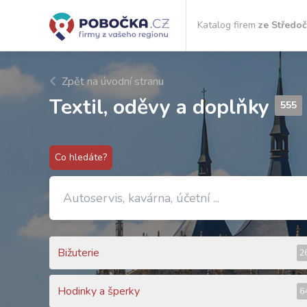
Katalog firem
ze Středo
Zpět na úvodní stranu
Textil, oděvy a doplňky
555
Co hledáte?
Bižuterie
2
Hodinky a šperky
6