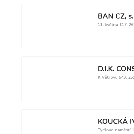
BAN CZ, s.r
11. května 117, 26
D.I.K. CON
K Větrovu 543, 2
KOUCKÁ 
Tyršovo náměstí 