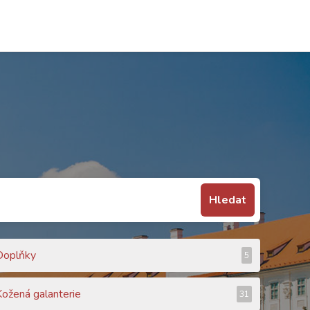
Hledat
Doplňky
5
Kožená galanterie
31