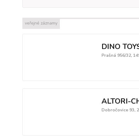
veřejné záznamy
DINO TOYS 
Prašná 956/32, 14
ALTORI-C
Dobročovice 93, 