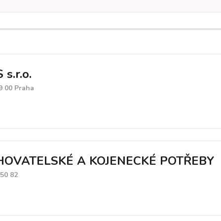
s.r.o.
9 00 Praha
HOVATELSKÉ A KOJENECKÉ POTŘEBY
250 82