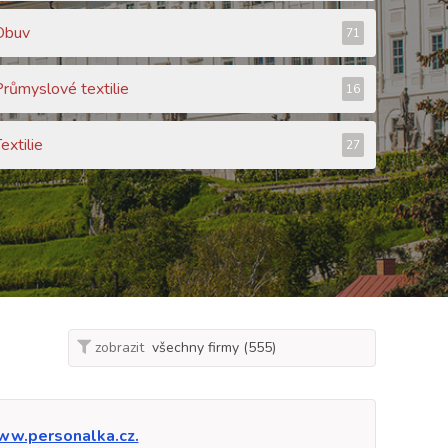
Obuv
71
Průmyslové textilie
16
extilie
27
zobrazit
w.personalka.cz.