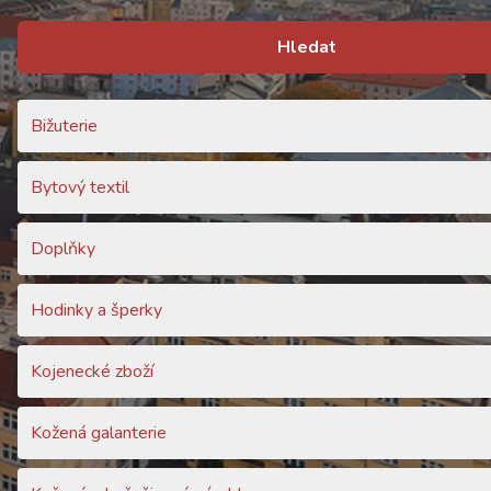
Hledat
Bižuterie
Bytový textil
Doplňky
Hodinky a šperky
Kojenecké zboží
Kožená galanterie