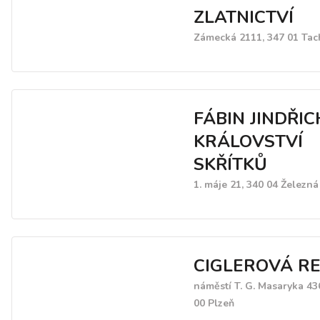
ZLATNICTVÍ
Zámecká 2111, 347 01 Tac
FÁBIN JINDŘIC
KRÁLOVSTVÍ
SKŘÍTKŮ
1. máje 21, 340 04 Železn
CIGLEROVÁ R
náměstí T. G. Masaryka 43
00 Plzeň