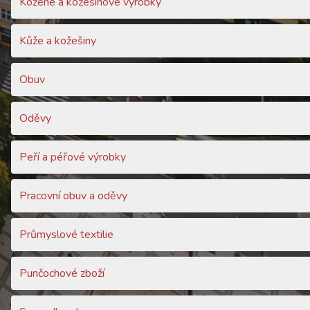
Kožené a kožešinové výrobky
Kůže a kožešiny
Obuv
Oděvy
Peří a péřové výrobky
Pracovní obuv a oděvy
Průmyslové textilie
Punčochové zboží