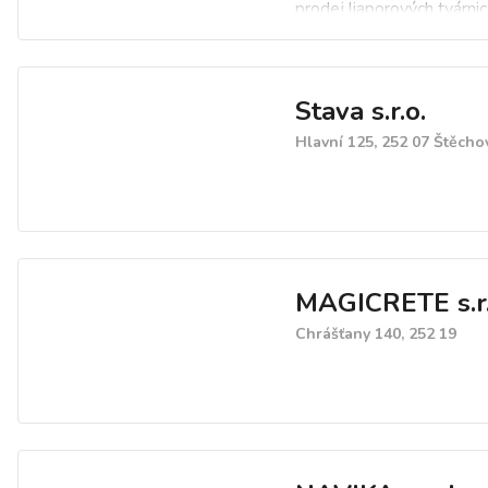
prodej liaporových tvárnic
betonových tvárnice. V na
naleznete beton, transpo
liaporbeton a ztracené be
Stava s.r.o.
filigránové stropy, štípané
široké barevné škále. Do
Hlavní 125, 252 07 Štěcho
materiálu na kompletní h
stavbu. Výstavba hrubé s
zpracování projektů.
MAGICRETE s.r.
Chrášťany 140, 252 19