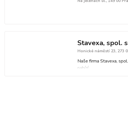
Na jelenách ul., 149 00 Pr
Stavexa, spol. s 
Honické náměstí 23, 273 
Naše firma Stavexa, spol. 
nabízí:
výrobu betonů a betonov
výrobků, včetně jejich do
prodej drtí a kameniva
výkopové práce
kontejnerovou dopravu
jeřábové práce