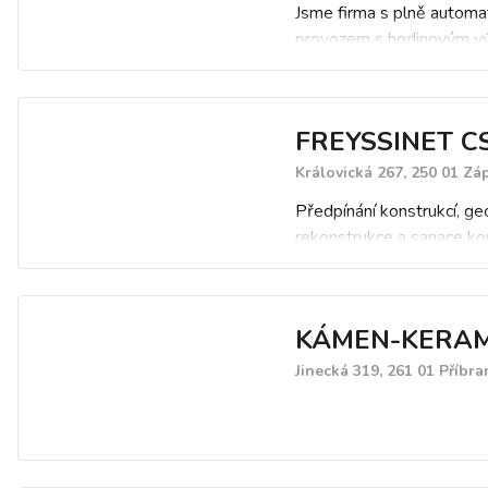
Jsme firma s plně autom
provozem s hodinovým 
35 m3 čerstvé směsi. Na
širokou škálu betonů, pod
konstrukční, cementové p
FREYSSINET CS,
další betony vyráběné dl
předpisů. Samozřejmostí 
Královická 267, 250 01 Zá
doprava betonů na místo 
Předpínání konstrukcí, ge
našimi vozy.
rekonstrukce a sanace kon
mostní ložiska, synchronn
konstrukcí, horninové kotv
KÁMEN-KERAM
Jinecká 319, 261 01 Příbr