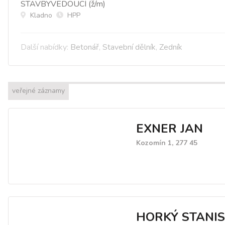
STAVBYVEDOUCÍ (ž/m)
Kladno
HPP
Další nabídky:
Betonář
,
Stavební dělník
,
Zedník
veřejné záznamy
EXNER JAN
Kozomín 1, 277 45
HORKÝ STANI