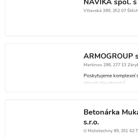
NAVIKA spol. s 
Vltavská 389, 252 07 Štěc
ARMOGROUP s.
Martinov 298, 277 13 Záry
Poskytujeme komplexní s
oblasti stavebnictví .
Realizujeme stavby rodinn
obytných domů na klíč.
Naše společnost se také
Betonárka Muk
na veškeré práce, které s
výrobou a montáží beton
s.r.o.
oceli.
U Mototechny 89, 251 62 