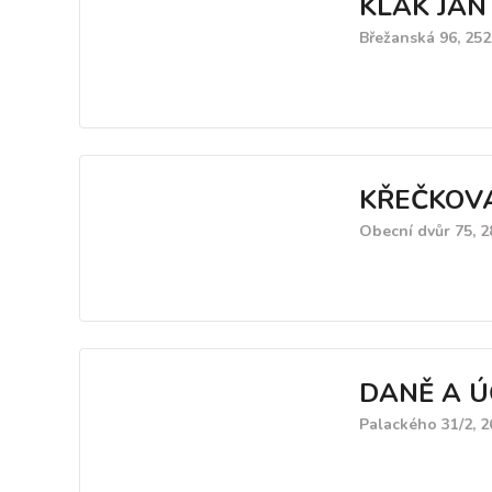
KLAK JAN 
Břežanská 96, 25
KŘEČKOV
Obecní dvůr 75, 2
DANĚ A ÚČ
Palackého 31/2, 