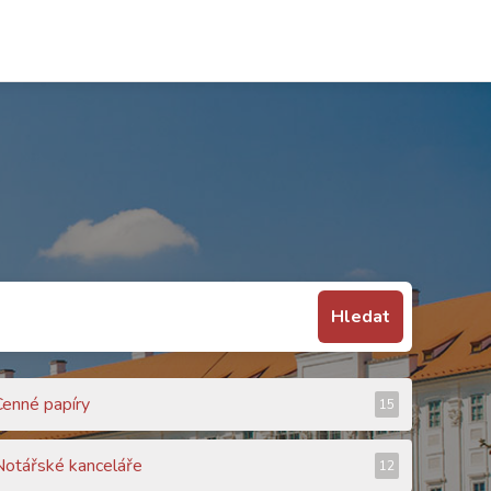
Hledat
Cenné papíry
15
Notářské kanceláře
12