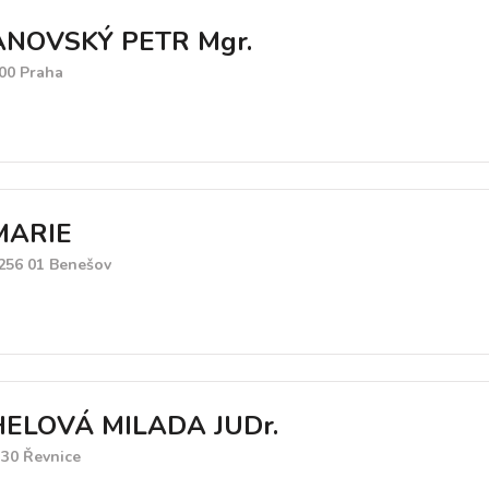
NOVSKÝ PETR Mgr.
 00 Praha
MARIE
256 01 Benešov
ELOVÁ MILADA JUDr.
 30 Řevnice