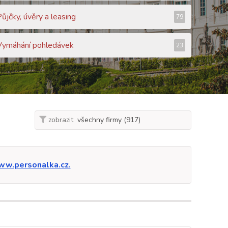
Půjčky, úvěry a leasing
79
Vymáhání pohledávek
23
zobrazit
w.personalka.cz.