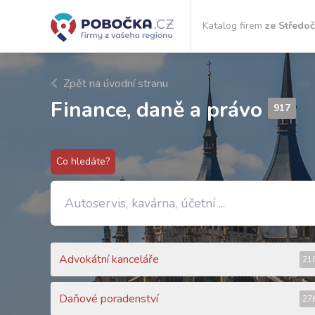
Katalog firem
ze Středo
Zpět na úvodní stranu
Finance, daně a právo
917
Co hledáte?
Advokátní kanceláře
21
Daňové poradenství
27