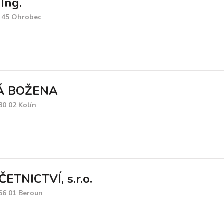
Ing.
2 45 Ohrobec
Á BOŽENA
80 02 Kolín
ETNICTVÍ, s.r.o.
266 01 Beroun