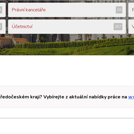
Právní kanceláře
0
20
Účetnictví
2
257
tředočeském kraji? Vybírejte z aktuální nabídky práce na
ww