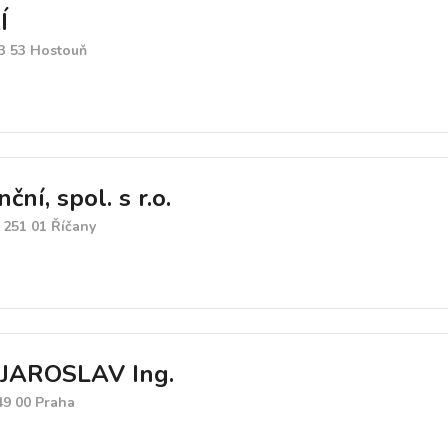
Í
73 53 Hostouň
ční, spol. s r.o.
 251 01 Říčany
JAROSLAV Ing.
49 00 Praha