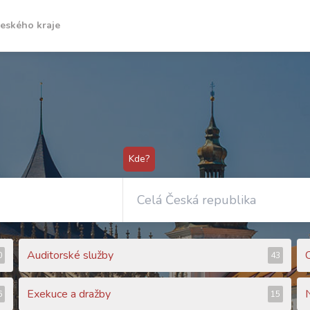
českého kraje
Kde?
Auditorské služby
0
43
Exekuce a dražby
6
15