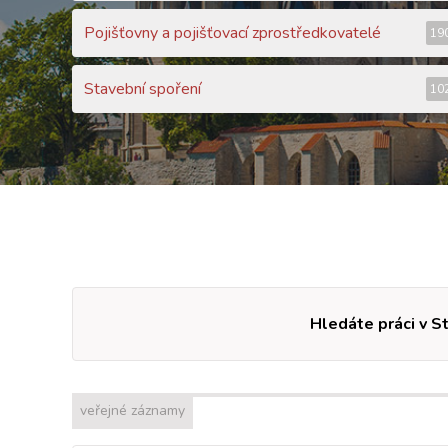
Pojišťovny a pojišťovací zprostředkovatelé
19
Stavební spoření
10
Hledáte práci v S
veřejné záznamy