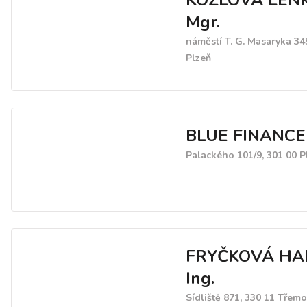
KOZLOVÁ LEN
Mgr.
náměstí T. G. Masaryka 345
Plzeň
BLUE FINANCE s
Palackého 101/9, 301 00 P
FRYČKOVÁ HA
Ing.
Sídliště 871, 330 11 Třem