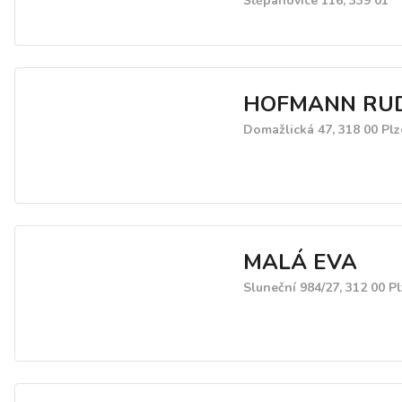
Štěpánovice 116, 339 01
HOFMANN RU
Domažlická 47, 318 00 Plz
MALÁ EVA
Sluneční 984/27, 312 00 P