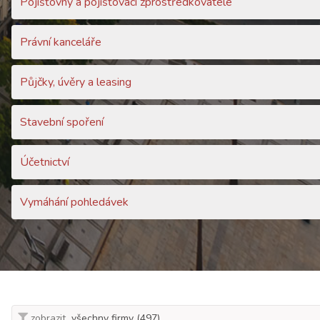
Pojišťovny a pojišťovací zprostředkovatelé
Právní kanceláře
Půjčky, úvěry a leasing
Stavební spoření
Účetnictví
Vymáhání pohledávek
zobrazit