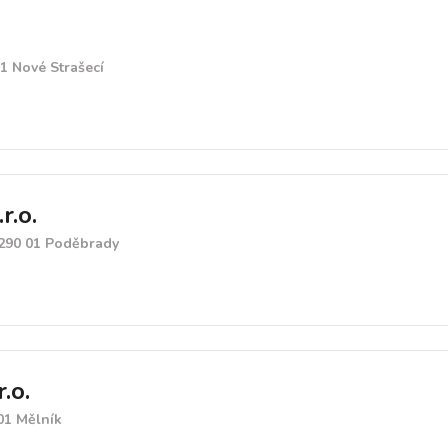
1 Nové Strašecí
r.o.
 290 01 Poděbrady
.o.
01 Mělník