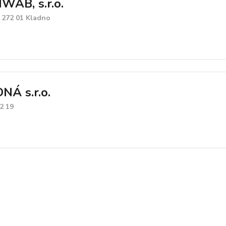
AB, s.r.o.
, 272 01 Kladno
Á s.r.o.
2 19