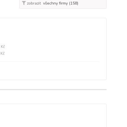
zobrazit
 Kč
 Kč