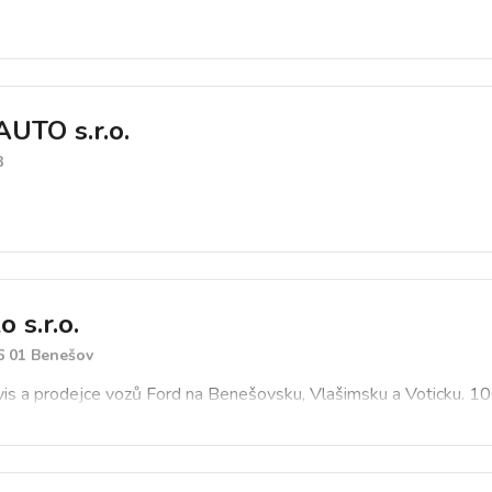
UTO s.r.o.
3
 s.r.o.
6 01 Benešov
vis a prodejce vozů Ford na Benešovsku, Vlašimsku a Voticku. 1