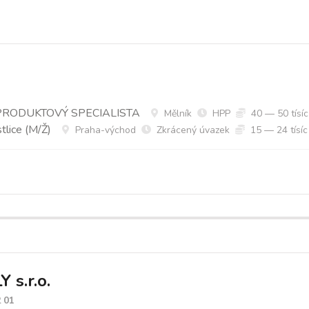
PRODUKTOVÝ SPECIALISTA
Mělník
HPP
40 — 50 tísíc
tlice (M/Ž)
Praha-východ
Zkrácený úvazek
15 — 24 tísíc
 s.r.o.
2 01