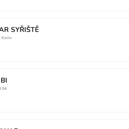
R SYŘIŠTĚ
2 Kolín
BI
9 04