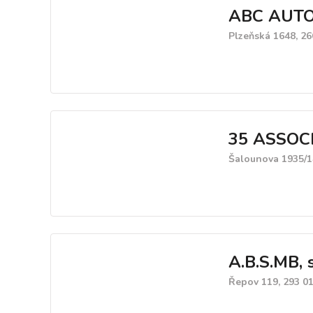
ABC AUTOM
Plzeňská 1648, 2
35 ASSOC
Šalounova 1935/1
A.B.S.MB, s
Řepov 119, 293 0