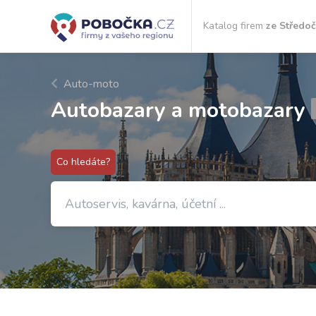
Katalog firem
ze Středo
Auto-moto
Autobazary a motobazary
Co hledáte?