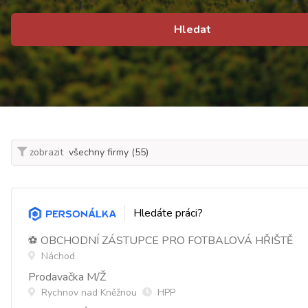
Hledat
zobrazit
Hledáte práci?
⚽ OBCHODNÍ ZÁSTUPCE PRO FOTBALOVÁ HŘIŠTĚ
Náchod
Prodavačka M/Ž
Rychnov nad Kněžnou
HPP