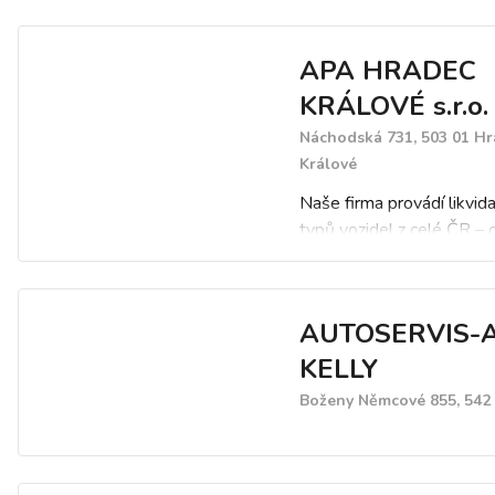
APA HRADEC
KRÁLOVÉ s.r.o.
Náchodská 731, 503 01 H
Králové
Naše firma provádí likvid
typů vozidel z celé ČR – 
nákladních, přívěsů, návěs
autobusů. Dále nabízíme
odvozu autovraků na naš
AUTOSERVIS-
autovrakoviště vlastními
odtahovými vozy, výkup
KELLY
havarovaných a nepojízdn
Boženy Němcové 855, 542 
vozidel, prodej použitých
dílů.