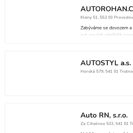
AUTOROHAN.C
Kleny 51, 552 03 Provodo
Zabýváme se dovozem a
aut, nových silničních sco
provozujeme motoshop, 
servis s profi vybavením,
servis, odtahové služby, 
AUTOSTYL a.s.
náhradního vozidla. Autob
dovážíme malotraktory,
Horská 579, 541 01 Trutno
zemědělskou a komunální 
Auto RN, s.r.o.
Za Cihelnou 533, 541 01 T