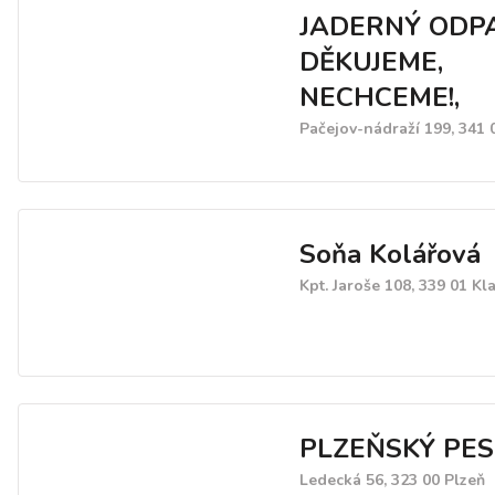
JADERNÝ ODP
DĚKUJEME,
NECHCEME!,
Pačejov-nádraží 199, 341 
Soňa Kolářová
Kpt. Jaroše 108, 339 01 Kl
PLZEŇSKÝ PES, 
Ledecká 56, 323 00 Plzeň