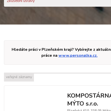
Zkušební ústavy
Hledáte práci v Plzeňském kraji? Vybírejte z aktuáln
práce na
www.personalka.cz.
veřejné záznamy
KOMPOSTÁRN
MÝTO s.r.o.
Plzeňská 610, 338 05 Mýto