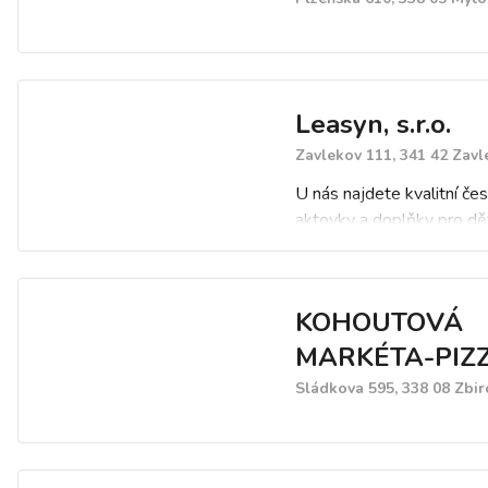
Leasyn, s.r.o.
Zavlekov 111, 341 42 Zavl
U nás najdete kvalitní če
aktovky a doplňky pro dět
KOHOUTOVÁ
MARKÉTA-PIZZ
Sládkova 595, 338 08 Zbi