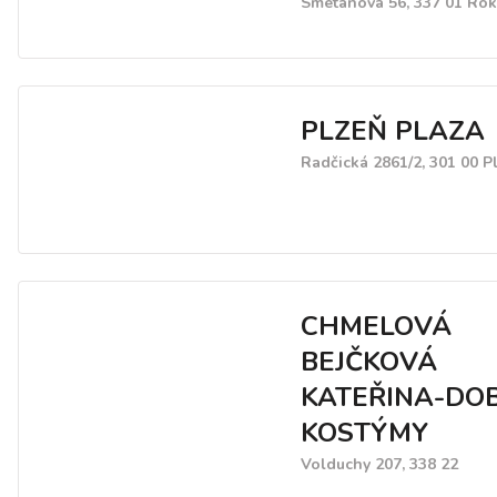
Smetanova 56, 337 01 Ro
PLZEŇ PLAZA
Radčická 2861/2, 301 00 P
CHMELOVÁ
BEJČKOVÁ
KATEŘINA-DO
KOSTÝMY
Volduchy 207, 338 22