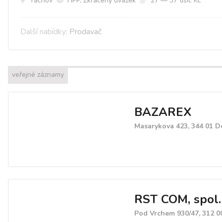
Tachov
HPP, Zkrácený úvazek
27 — 37 tísíc Kč
Další nabídky:
Prodavač
veřejné záznamy
BAZAREX
Masarykova 423, 344 01 D
RST COM, spol. s
Pod Vrchem 930/47, 312 0