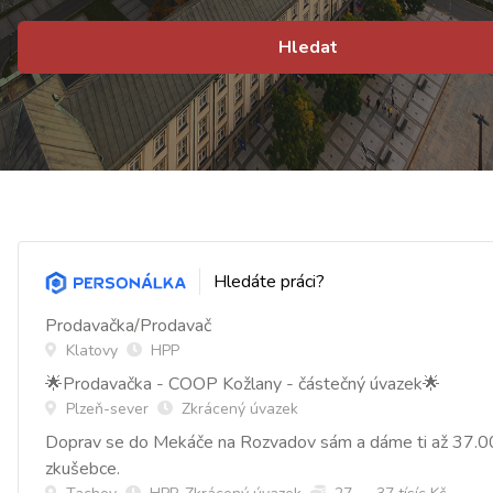
Hledat
Hledáte práci?
Prodavačka/Prodavač
Klatovy
HPP
🌟Prodavačka - COOP Kožlany - částečný úvazek🌟
Plzeň-sever
Zkrácený úvazek
Doprav se do Mekáče na Rozvadov sám a dáme ti až 37.0
zkušebce.