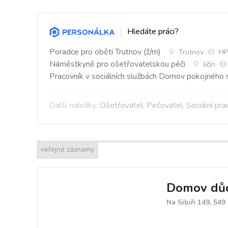
Hledáte práci?
Poradce pro oběti Trutnov (ž/m)
Trutnov
HP
Náměstkyně pro ošetřovatelskou péči
Jičín
Pracovník v sociálních službách Domov pokojného s
Další nabídky:
Ošetřovatel
,
Pečovatel
,
Sociální pra
veřejné záznamy
Domov důc
Na Sibiři 149, 549