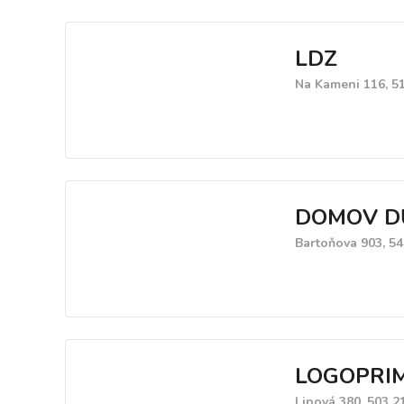
LDZ
Na Kameni 116, 5
DOMOV D
Bartoňova 903, 5
LOGOPRIM 
Lipová 380, 503 2