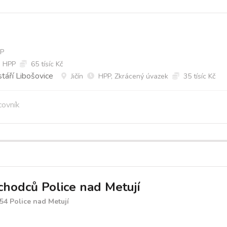
P
HPP
65 tísíc Kč
táří Libošovice
Jičín
HPP, Zkrácený úvazek
35 tísíc Kč
covník
hodců Police nad Metují
 54 Police nad Metují