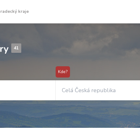
radecký kraje
ory
41
Kde?