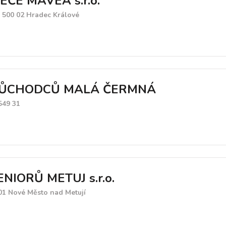
ČE MAVEA s.r.o.
, 500 02 Hradec Králové
ŮCHODCŮ MALÁ ČERMNÁ
549 31
IORŮ METUJ s.r.o.
01 Nové Město nad Metují