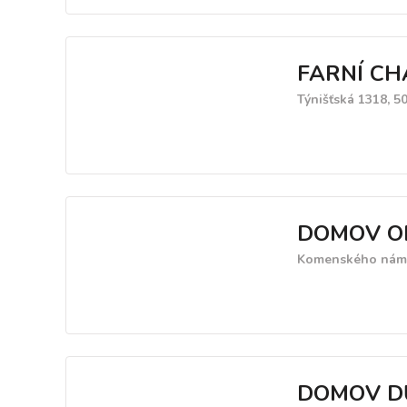
FARNÍ CHA
Týnišťská 1318, 
DOMOV OD
Komenského náměs
DOMOV D