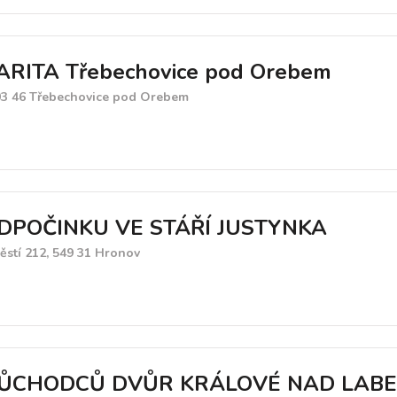
RITA Třebechovice pod Orebem
503 46 Třebechovice pod Orebem
POČINKU VE STÁŘÍ JUSTYNKA
tí 212, 549 31 Hronov
ŮCHODCŮ DVŮR KRÁLOVÉ NAD LAB