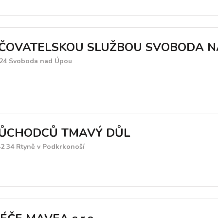
EČOVATELSKOU SLUŽBOU SVOBODA 
2 24 Svoboda nad Úpou
ŮCHODCŮ TMAVÝ DŮL
42 34 Rtyně v Podkrkonoší