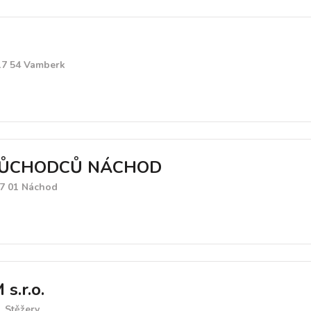
17 54 Vamberk
ŮCHODCŮ NÁCHOD
47 01 Náchod
s.r.o.
1 Stěžery