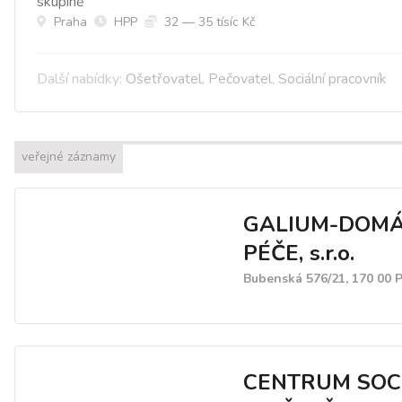
skupině
Praha
HPP
32 — 35 tísíc Kč
Další nabídky:
Ošetřovatel
,
Pečovatel
,
Sociální pracovník
veřejné záznamy
GALIUM-DOMÁ
PÉČE, s.r.o.
Bubenská 576/21, 170 00 
CENTRUM SOC