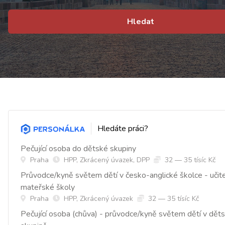
Hledat
Hledáte práci?
Pečující osoba do dětské skupiny
Praha
HPP, Zkrácený úvazek, DPP
32 — 35 tísíc Kč
Průvodce/kyně světem dětí v česko-anglické školce - učit
mateřské školy
Praha
HPP, Zkrácený úvazek
32 — 35 tísíc Kč
Pečující osoba (chůva) - průvodce/kyně světem dětí v dět