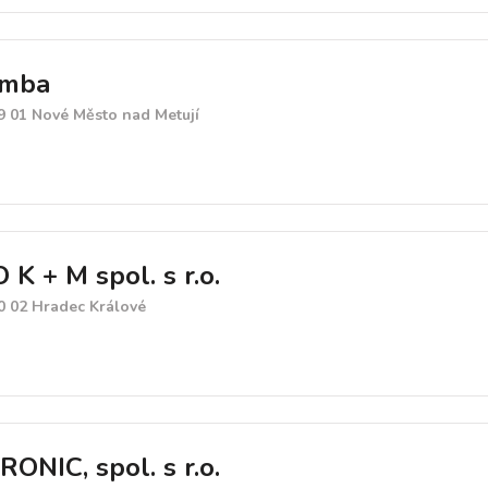
amba
9 01 Nové Město nad Metují
 + M spol. s r.o.
0 02 Hradec Králové
NIC, spol. s r.o.