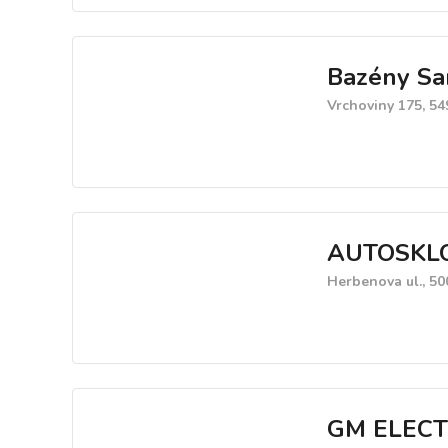
Bazény S
Vrchoviny 175, 54
AUTOSKLO K
Herbenova ul., 50
GM ELECTRO