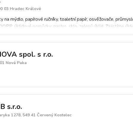
.
00 03 Hradec Králové
na mýdlo, papírové ručníky, toaletní papír, osvěžovače, průmyslov
OOPP, úklidové pomůcky, gastro, sklo, zelený úklid. Zajistíme úkli
VA spol. s r.o.
 01 Nová Paka
 s.r.o.
aryka 1278, 549 41 Červený Kostelec