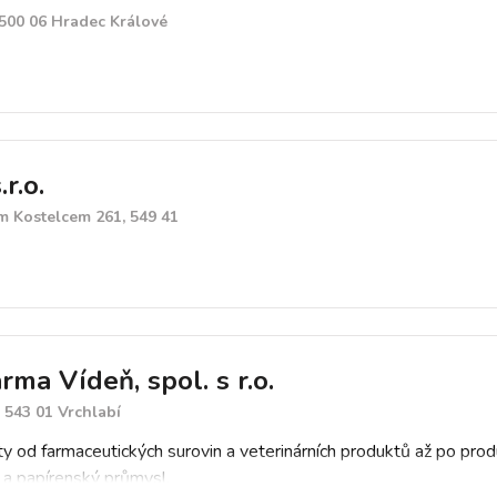
 500 06 Hradec Králové
r.o.
m Kostelcem 261, 549 41
a Vídeň, spol. s r.o.
 543 01 Vrchlabí
 od farmaceutických surovin a veterinárních produktů až po prod
 a papírenský průmysl.