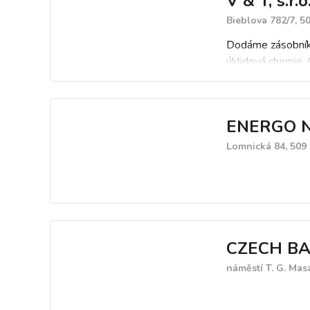
V & T, s.r.o
Bieblova 782/7, 5
Dodáme zásobníky 
úklidová chemie, 
ENERGO NO
Lomnická 84, 509
CZECH BAB
náměstí T. G. Mas