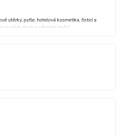
é utěrky, pytle, hotelová kosmetika, čisticí a
d pevných ploch a náhradní plnění.