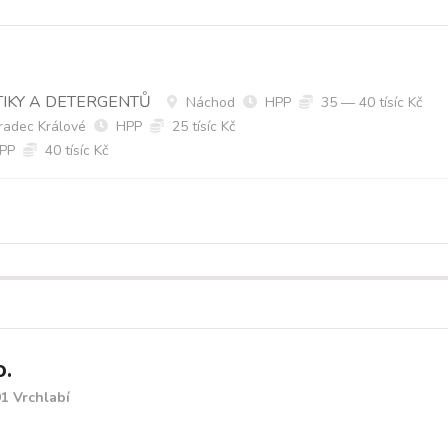
TIKY A DETERGENTŮ
Náchod
HPP
35 — 40 tísíc Kč
adec Králové
HPP
25 tísíc Kč
PP
40 tísíc Kč
o.
01 Vrchlabí