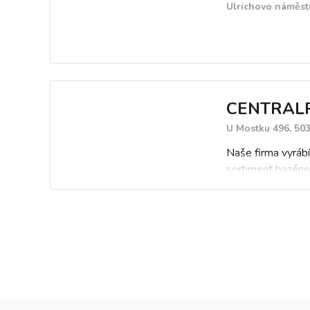
Ulrichovo náměstí
CENTRALP
U Mostku 496, 50
Naše firma vyrábí
sortiment bazénov