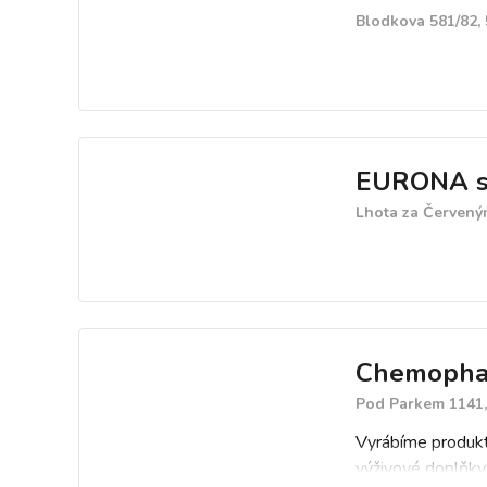
Blodkova 581/82,
EURONA s.
Lhota za Červený
Chemopharm
Pod Parkem 1141,
Vyrábíme produkty
výživové doplňky