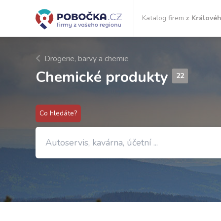
Katalog firem
z Královéh
Drogerie, barvy a chemie
Chemické produkty
22
Co hledáte?