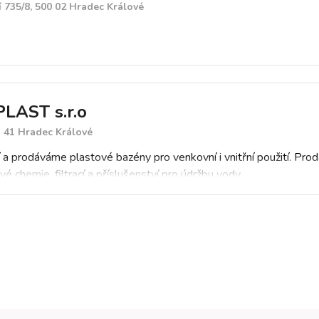
 735/8, 500 02 Hradec Králové
LAST s.r.o
3 41 Hradec Králové
 a prodáváme plastové bazény pro venkovní i vnitřní použití. Pr
é chemie, filtrací a příslušenství pro údržbu vody.