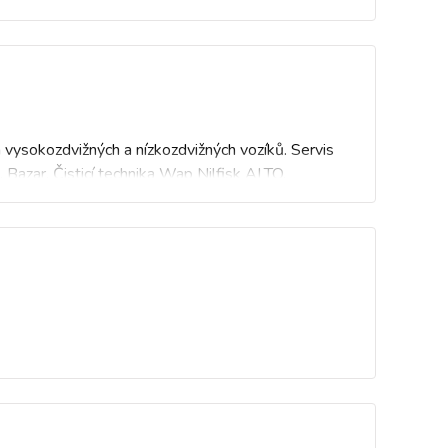
ysokozdvižných a nízkozdvižných vozíků. Servis
 Bazar. Čisticí technika Wap Nilfisk ALTO.