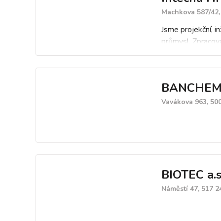
Machkova 587/42,
Jsme projekční, i
průmysl. Zpracová
BANCHEM C
Vavákova 963, 50
BIOTEC a.s
Náměstí 47, 517 