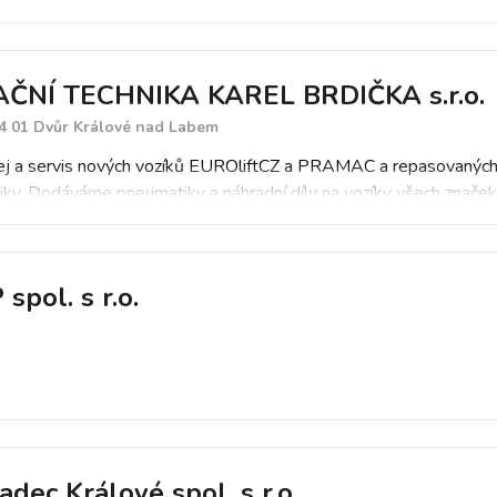
ČNÍ TECHNIKA KAREL BRDIČKA s.r.o.
44 01 Dvůr Králové nad Labem
ej a servis nových vozíků EUROliftCZ a PRAMAC a repasovaných v
iky. Dodáváme pneumatiky a náhradní díly na vozíky všech značek.
pol. s r.o.
adec Králové spol. s r.o.