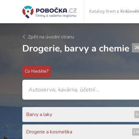
Katalog firem
z Královéh
Zpět na úvodní stranu
Drogerie, barvy a chemie
2
Co hledáte?
Barvy a laky
5
Drogerie a kosmetika
14