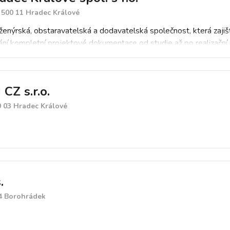
 500 11 Hradec Králové
nženýrská, obstaravatelská a dodavatelská společnost, která zajišť
ní kompletní projektové dokumentace od studie až po realizační 
Z s.r.o.
0 03 Hradec Králové
.
24 Borohrádek