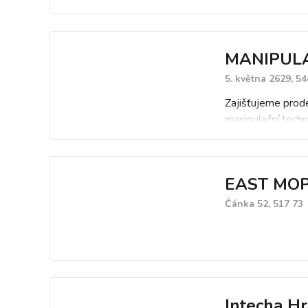
MANIPULA
5. května 2629, 5
Zajišťujeme prod
manipulační techn
EAST MOP s
Čánka 52, 517 73
Intecha Hr