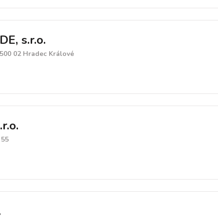
, s.r.o.
500 02 Hradec Králové
r.o.
 55
.