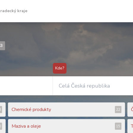
radecký kraje
63
Kde?
Chemické produkty
Č
4
22
Maziva a oleje
0
15