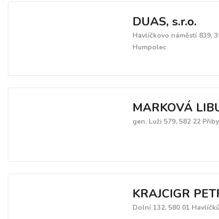
evidence, vedení účetnict
DUAS, s.r.o.
poradenství a prodej účet
software. Poradím si mimo
Havlíčkovo náměstí 839, 3
daní z příjmu, z přidané h
Humpolec
silniční daní atp. a zastou
základě plné moci před fi
úřady.
MARKOVÁ LIB
gen. Luži 579, 582 22 Přib
KRAJCIGR PET
Dolní 132, 580 01 Havlíčk