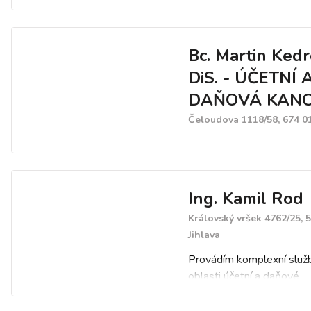
Bc. Martin Kedr
DiS. - ÚČETNÍ 
DAŇOVÁ KAN
Čeloudova 1118/58, 674 01
Ing. Kamil Rod
Královský vršek 4762/25, 
Jihlava
Provádím komplexní služ
oblasti účetní a daňové
problematiky. Specializuji
zpracování mezd, vedení