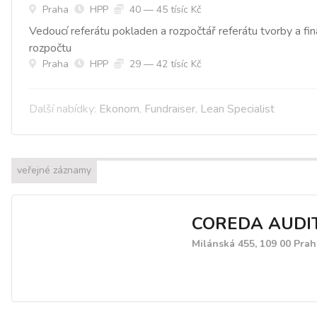
Praha
HPP
40 — 45 tísíc Kč
Vedoucí referátu pokladen a rozpočtář referátu tvorby a fi
rozpočtu
Praha
HPP
29 — 42 tísíc Kč
Další nabídky:
Ekonom
,
Fundraiser
,
Lean Specialist
veřejné záznamy
COREDA AUDIT 
Milánská 455, 109 00 Prah