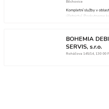
Běchovice
Kompletní služby v oblast
účetnictví. Poskytneme k
zpracování mezd. Dále v
daňovou evidenci.
BOHEMIA DEB
SERVIS, s.r.o.
Roháčova 145/14, 130 00 