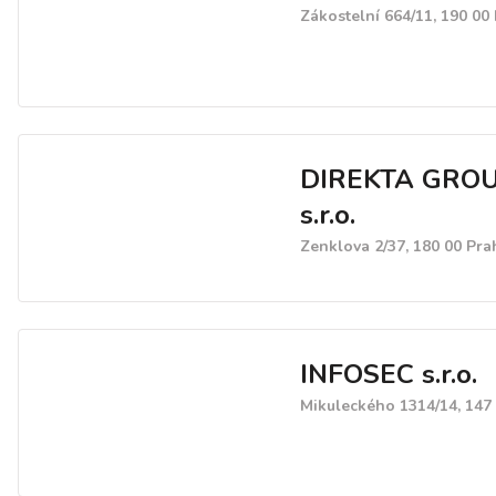
obchodovat na burze.
Zákostelní 664/11, 190 00
DIREKTA GRO
s.r.o.
Zenklova 2/37, 180 00 Pra
INFOSEC s.r.o.
Mikuleckého 1314/14, 147