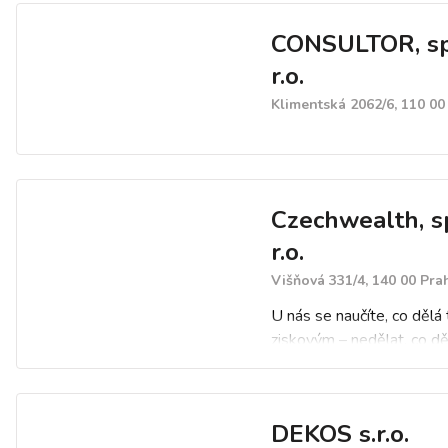
CONSULTOR, sp
r.o.
Klimentská 2062/6, 110 00
Czechwealth, sp
r.o.
Višňová 331/4, 140 00 Pra
U nás se naučíte, co dělá 
ziskovým – nedělat, co dě
S Romanem Dvořákem v
naučíme vidět, co jiní nevid
nástroji hráčů, co hýbou t
DEKOS s.r.o.
Dále vás naučíme jak začí