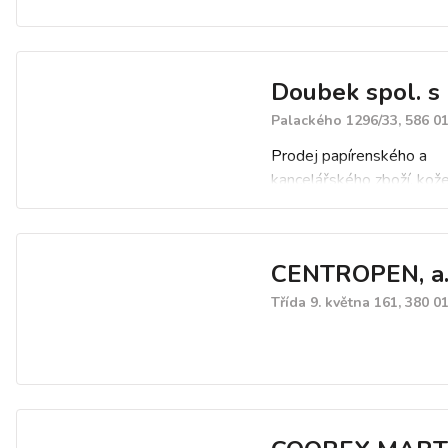
Doubek spol. s r
Palackého 1296/33, 586 01
Prodej papírenského a
kancelářského zboží, kož
galanterie, batohy, sezónn
kreativní hračky, obalový 
jiné.
CENTROPEN, a.
Třída 9. května 161, 380 0