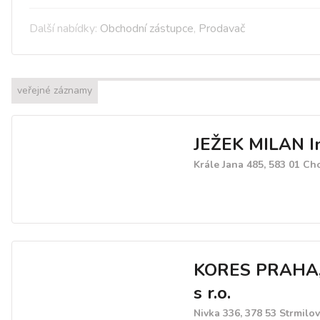
Další nabídky:
Obchodní zástupce
,
Prodavač
veřejné záznamy
JEŽEK MILAN I
Krále Jana 485, 583 01 Ch
KORES PRAHA, 
s r.o.
Nivka 336, 378 53 Strmilov