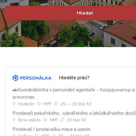
Hledat
Hledáte práci?
🚗Koordinátor/ka v personální agentuře - Координатор 
агентство
Hodonín
HPP
25 — 33 tísíc Kč
Prodavači pekařského , cukrářského a lahůdkářského zboží
Brno-město
HPP
33 tísíc Kč
Prodavač / prodavačka masa a uzenin