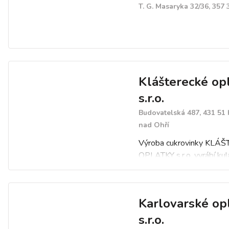
T. G. Masaryka 32/36, 357 
Klášterecké op
s.r.o.
Budovatelská 487, 431 51 
nad Ohří
Výroba cukrovinky KLÁ
OPLATKY s.r.o. vyrábí kul
oplatky plněné cukrový
- vanilko-oříškové, vanilk
skořicové, duo (vanilka +
Karlovarské op
kulaté oplatky - čokoládo
nugátové, vaječný likér tr
s.r.o.