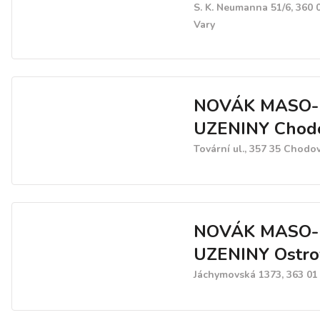
čokoládové, nugátové, d
S. K. Neumanna 51/6, 360 
vanilka) trojhránky LIGHT
Vary
(vanilkové, čokoládové)
NOVÁK MASO-
UZENINY Chod
Tovární ul., 357 35 Chodo
NOVÁK MASO-
UZENINY Ostro
Jáchymovská 1373, 363 01