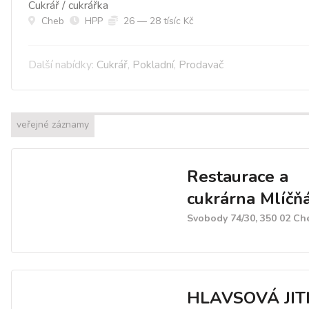
Cukrář / cukrářka
Cheb
HPP
26 — 28 tísíc Kč
Další nabídky:
Cukrář
,
Pokladní
,
Prodavač
veřejné záznamy
Restaurace a
cukrárna Mlíčň
Svobody 74/30, 350 02 Ch
HLAVSOVÁ JIT