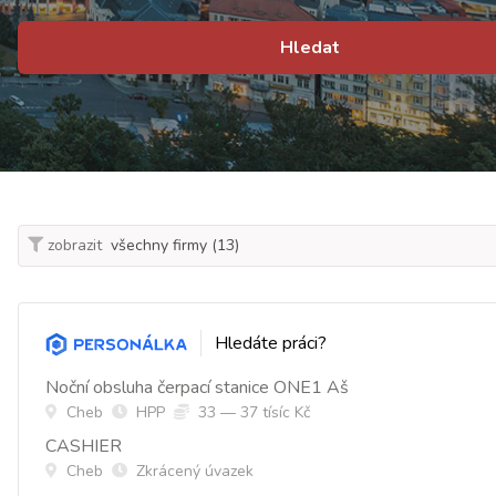
Hledat
zobrazit
Hledáte práci?
Noční obsluha čerpací stanice ONE1 Aš
Cheb
HPP
33 — 37 tísíc Kč
CASHIER
Cheb
Zkrácený úvazek