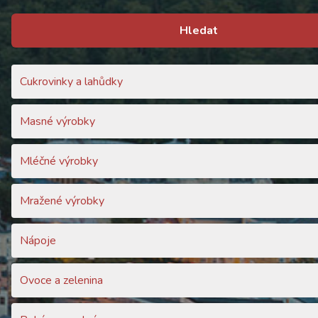
Hledat
Cukrovinky a lahůdky
Masné výrobky
Mléčné výrobky
Mražené výrobky
Nápoje
Ovoce a zelenina