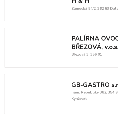
H & H
Zámecká 84/2, 362 63 Dal
PALÍRNA OVO
BŘEZOVÁ, v.o.s
Březová 3, 356 01
GB-GASTRO s.r.
nám. Republiky 382, 354 
Kynžvart