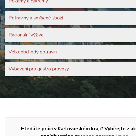
Pekárny a cukrárny
Potraviny a smíšené zboží
Racionální výživa
Velkoobchody potravin
Vybavení pro gastro provozy
Hledáte práci v Karlovarském kraji? Vybírejte z ak