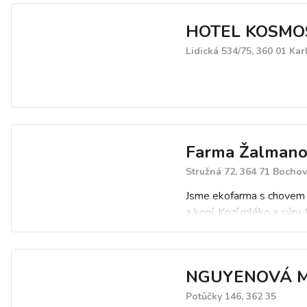
HOTEL KOSMOS 
Lidická 534/75, 360 01 Kar
Farma Žalman
Stružná 72, 364 71 Bochov
Jsme ekofarma s chovem 
a koní. Kozí mléko a sýry. 
chovná kůzlata. Faremní v
Border collie. Nabídka vý
kozích sýrů.
NGUYENOVÁ M
Potůčky 146, 362 35