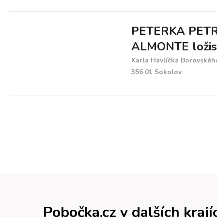
PETERKA PETR
ALMONTE ložis
Karla Havlíčka Borovskéh
356 01 Sokolov
Pobočka.cz v dalších krají