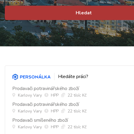
Hledat
Hledáte práci?
Prodavači potravinářského zboží
Karlovy Vary
HPP
22 tísíc Kč
Prodavači potravinářského zboží
Karlovy Vary
HPP
22 tísíc Kč
Prodavači smíšeného zboží
Karlovy Vary
HPP
22 tísíc Kč