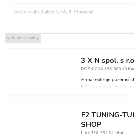
Další nabídky:
Lakýrník
,
Malíř
,
Prodavač
veřejné záznamy
3 X N spol. s r.o
ROSNICKÁ 198, 360 10 Kar
Firma realizuje pozemní s
klíč, zateplování budov a 
Provádíme sanace a reko
na klíč. Zajišťujeme odstr
závad a rekonstrukci pan
F2 TUNING-TU
domů. Vyrábíme a prodá
plastová okna a dveře, žal
SHOP
parapety, sítě proti hmyz
Libá 330, 351 31 Libá