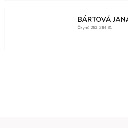
oken, fládrování. Dále se
specializujeme na dekorat
BÁRTOVÁ JAN
malby.
Čkyně 283, 384 81