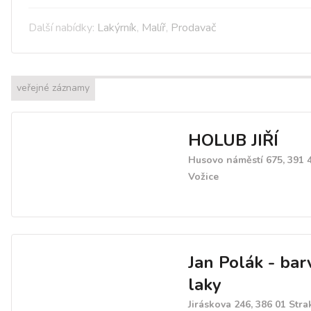
Další nabídky:
Lakýrník
,
Malíř
,
Prodavač
veřejné záznamy
HOLUB JIŘÍ
Husovo náměstí 675, 391 
Vožice
Jan Polák - bar
laky
Jiráskova 246, 386 01 Str