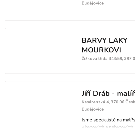
Budějovice
BARVY LAKY
MOURKOVI
Žižkova třída 343/59, 397 
Jiří Dráb - malíř
Kasárenská 4, 370 06 Čes
Budějovice
Jsme specialisté na malíř
v bytových a nebytových
prostorách, nátěry nábytku