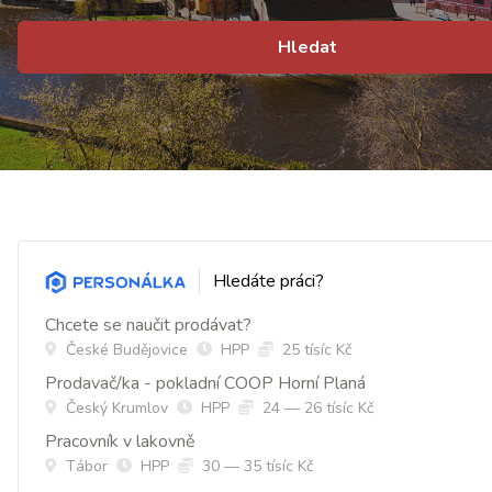
Hledat
Hledáte práci?
Chcete se naučit prodávat?
České Budějovice
HPP
25 tísíc Kč
Prodavač/ka - pokladní COOP Horní Planá
Český Krumlov
HPP
24 — 26 tísíc Kč
Pracovník v lakovně
Tábor
HPP
30 — 35 tísíc Kč