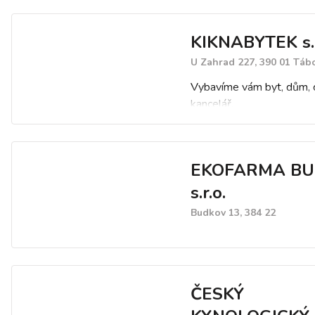
KIKNABYTEK s.r
U Zahrad 227, 390 01 Táb
Vybavíme vám byt, dům, c
kancelář.
Naleznete u nás nábytek 
obýváku, předsíně či na V
zahradu a jídelny.
EKOFARMA BU
K dispozici je Vám i náby
kancelářský a nábytek z 
s.r.o.
Budkov 13, 384 22
ČESKÝ