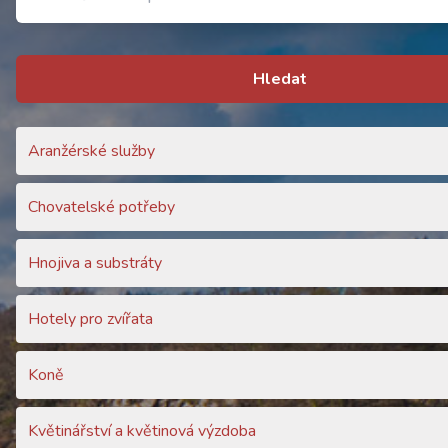
Hledat
Aranžérské služby
Chovatelské potřeby
Hnojiva a substráty
Hotely pro zvířata
Koně
Květinářství a květinová výzdoba