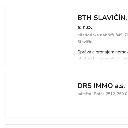
BTH SLAVIČÍN, 
s r.o.
Mladotické nábřeží 849, 7
Slavičín
Správa a pronájem nemov
obytných i komerčních, n
družstevní domy. Údržba,
dodávka tepla. Zajišťuje
účetnictví a účetní poraden
DRS IMMO a.s.
administrativní správu obj
Nabízíme také marketing 
náměstí Práce 2512, 760 0
a rozúčtování plateb a př
nájemného