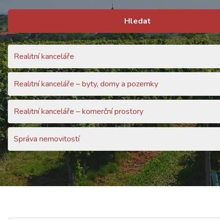
Hledat
Realitní kanceláře
Realitní kanceláře – byty, domy a pozemky
Realitní kanceláře – komerční prostory
Správa nemovitostí