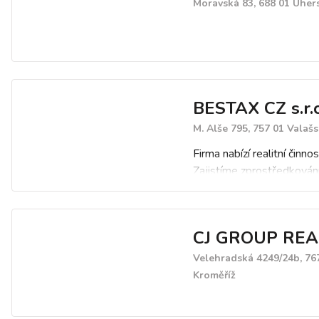
Moravská 83, 688 01 Uher
BESTAX CZ s.r.o
M. Alše 795, 757 01 Valašs
Firma nabízí realitní činnos
Zajistíme zprostředkování
prodej a pronájem nemovi
domů, bytů, pozemků, cha
rekreačních a průmyslový
CJ GROUP REA
objektů. Zajistíme právní
servis, ocenění nemovitos
Velehradská 4249/24b, 76
řízení, zajištění úvěru, zna
Kroměříž
posudky, financování - hy
další.