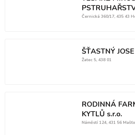
PSTRUHAŘSTV
Černická 360/17, 435 43 Ho
ŠŤASTNÝ JOSE
Žatec 5, 438 01
RODINNÁ FAR
KYTLŮ s.r.o.
Náměstí 124, 431 56 Mašť