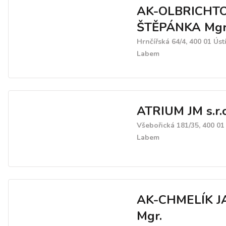
AK-OLBRICHT
ŠTĚPÁNKA Mgr
Hrnčířská 64/4, 400 01 Úst
Labem
ATRIUM JM s.r.o
Všebořická 181/35, 400 01
Labem
AK-CHMELÍK J
Mgr.