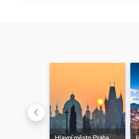
Hlavní město Praha
J