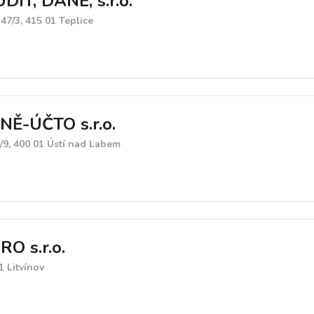
IT, DANĚ, s.r.o.
47/3, 415 01 Teplice
Ě-ÚČTO s.r.o.
/9, 400 01 Ústí nad Labem
O s.r.o.
1 Litvínov