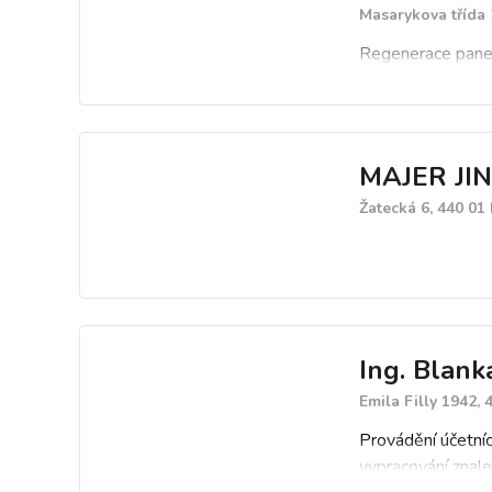
Masarykova třída 
Regenerace panel
MAJER JIN
Žatecká 6, 440 01
Ing. Blank
Emila Filly 1942,
Provádění účetní
vypracování znal