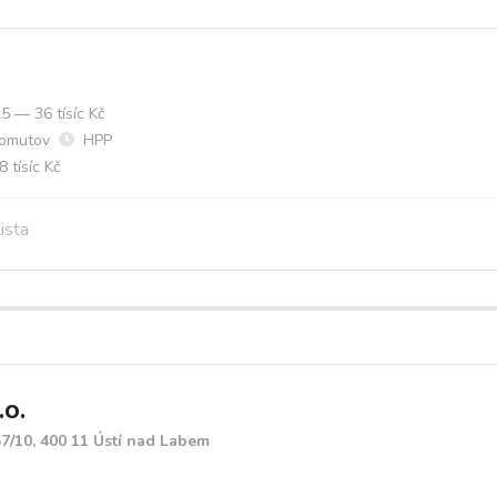
5 — 36 tísíc Kč
omutov
HPP
 tísíc Kč
ista
o.
7/10, 400 11 Ústí nad Labem