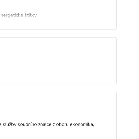
ergetické štítky
e služby soudního znalce z oboru ekonomika,