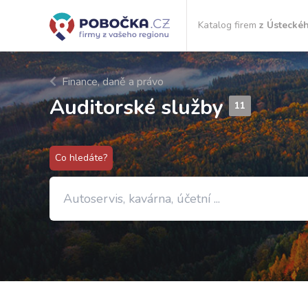
Katalog firem
z Ústeckéh
Finance, daně a právo
Auditorské služby
11
Co hledáte?