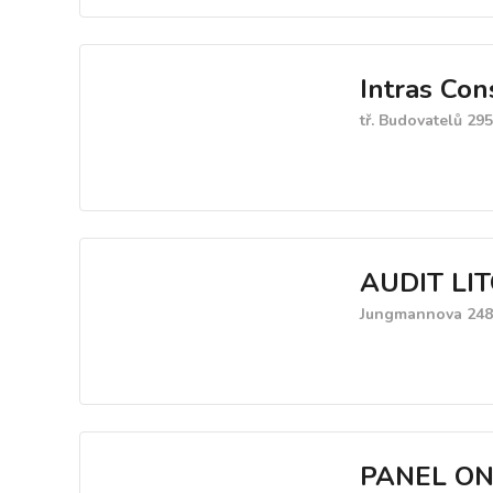
Intras Cons
tř. Budovatelů 29
AUDIT LIT
Jungmannova 248/
PANEL ON L