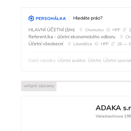
Hledáte práci?
HLAVNÍ ÚČETNÍ (ž/m)
Chomutov
HPP
2
Referent/ka - účetní ekonomického odboru
Ch
Účetní všeobecní
Litoměřice
HPP
26 — 38
Další nabídky:
Účetní auditor
,
Účetní
,
Účetní special
veřejné záznamy
ADAKA s.r.
Veleslavínova 195