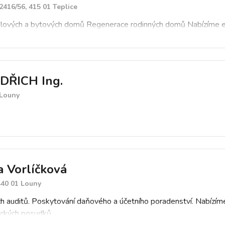
2416/56, 415 01 Teplice
ových a bytových domů Regenerace rodinných domů Nabízíme en
DŘICH Ing.
 Louny
a Vorlíčková
 440 01 Louny
ch auditů. Poskytování daňového a účetního poradenství. Nabízím
eckých posudků.