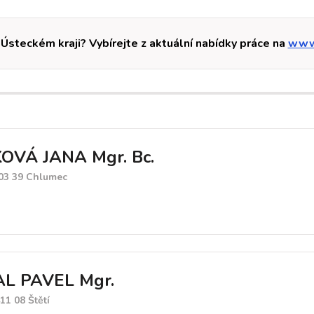
 Ústeckém kraji? Vybírejte z aktuální nabídky práce na
www.
OVÁ JANA Mgr. Bc.
03 39 Chlumec
L PAVEL Mgr.
11 08 Štětí