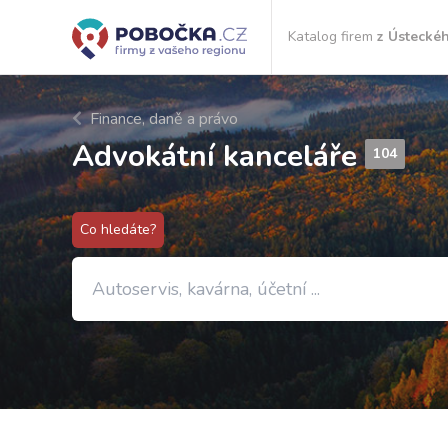
Katalog firem
z Ústeckéh
Finance, daně a právo
Advokátní kanceláře
104
Co hledáte?