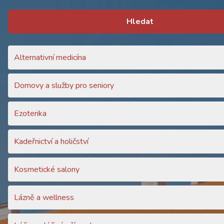
Hledat
Alternativní medicína
Domovy a služby pro seniory
Ezoterika
Kadeřnictví a holičství
Kosmetické salony
Lázně a wellness