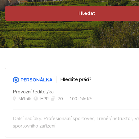
Hledat
Hledáte práci?
Provozní ředitel/ka
Mělník
HPP
70 — 100 tísíc Kč
Další nabídky:
Profesionální sportovec
,
Trenér/instruktor
,
V
sportovního zařízení