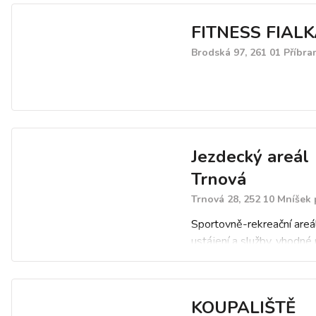
FITNESS FIAL
Brodská 97, 261 01 Příbra
Jezdecký areál
Trnová
Trnová 28, 252 10 Mníšek
Sportovně-rekreační areál,
ustájení a služby, vhodné
sportovní nadšence, ale i 
jezdce, kteří hledají relaxa
krásné přírodě.
KOUPALIŠTĚ
Nabízíme pronájem školníc