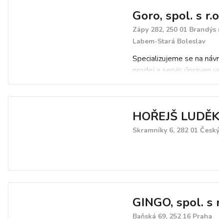
Goro, spol. s r.o
Zápy 282, 250 01 Brandýs
Labem-Stará Boleslav
Specializujeme se na návr
prodej a servis úpraven v
Provádíme kompletní nab
standardních i zakázkový
úpraven vody. Montáž a s
HOŘEJŠ LUDĚK s
zajišťuje tým profesionáln
techniků.
Skramníky 6, 282 01 Česk
GINGO, spol. s r
Baňská 69, 252 16 Praha