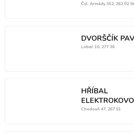
Čsl. Armády 352, 262 02 S
DVORŠČÍK PA
Lobeč 10, 277 36
HŘÍBAL
ELEKTROKOVO s
Chodouň 47, 267 51