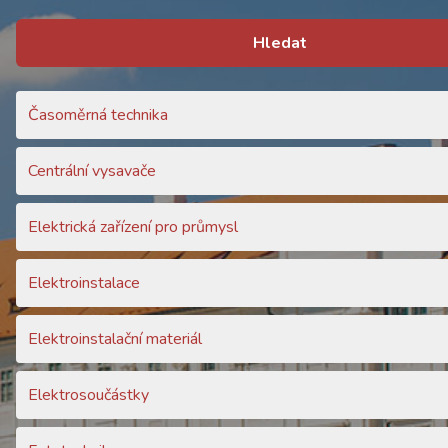
Hledat
Časoměrná technika
Centrální vysavače
Elektrická zařízení pro průmysl
Elektroinstalace
Elektroinstalační materiál
Elektrosoučástky