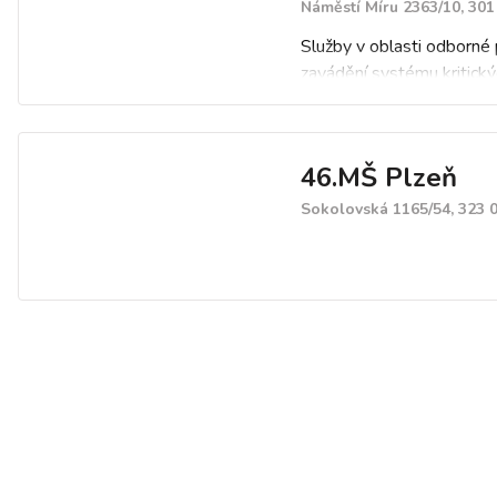
Náměstí Míru 2363/10, 301
Služby v oblasti odborné 
zavádění systému kritick
HACCP do potravinářské 
stravovacích služeb, vypr
příručky HACCP.
46.MŠ Plzeň
Jednorázové i pravidelné
interních auditů a školení 
Sokolovská 1165/54, 323 
zásad správné hygienické