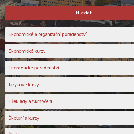
Hledat
Ekonomické a organizační poradenství
Ekonomické kurzy
Energetické poradenství
Jazykové kurzy
Překlady a tlumočení
Školení a kurzy