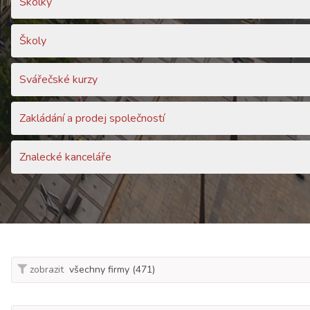
Školky
Školy
Svářečské kurzy
Zakládání a prodej společností
Znalecké kanceláře
zobrazit