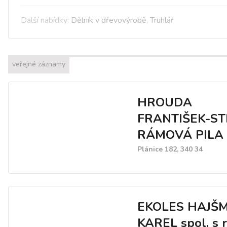
Další nabídky:
Dělník v dřevovýrobě
,
Truhlář
veřejné záznamy
HROUDA
FRANTIŠEK-ST
RÁMOVÁ PILA
Plánice 182, 340 34
EKOLES HAJŠ
KAREL spol. s r