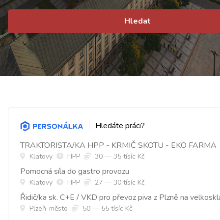
Hledat
Hledáte práci?
TRAKTORISTA/KA HPP - KRMIČ SKOTU - EKO FARMA
Klatovy
HPP
30 — 35 tísíc Kč
Pomocná síla do gastro provozu
Klatovy
HPP
27 — 30 tísíc Kč
Řidič/ka sk. C+E / VKD pro převoz piva z Plzně na velkosk
Plzeň-město
50 — 55 tísíc Kč