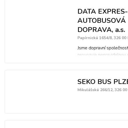
DATA EXPRES-
AUTOBUSOVÁ
DOPRAVA, a.s.
Papírnická 1654/8, 326 00
Jsme dopravní společnost
provozuje nepravidelnou 
dopravu v rámci České rep
celé Evropy. Nabízíme vni
zahraniční autobusové př
SEKO BUS PLZ
55 osob. Prodej náhradníc
olejů.
Mikulášská 266/12, 326 00