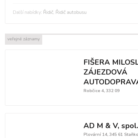
Další nabídky:
Řidič
,
Řidič autobusu
veřejné záznamy
FIŠERA MILOS
ZÁJEZDOVÁ
AUTODOPRAV
Robčice 4, 332 09
AD M & V, spol. 
Plovární 14, 345 61 Staňk