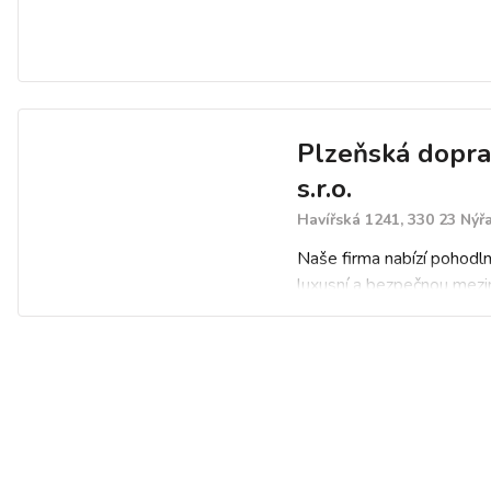
Plzeňská dopra
s.r.o.
Havířská 1241, 330 23 Nýř
Naše firma nabízí pohodln
luxusní a bezpečnou mezin
vnitrostátní autobusovou
pro jednotlivce, firmy i ce
kanceláře.