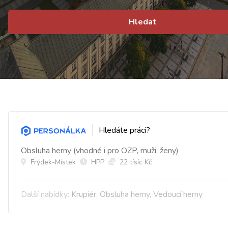
Hledat
Hledáte práci?
Obsluha herny (vhodné i pro OZP, muži, ženy)
Frýdek-Místek
HPP
22 tísíc Kč
Další nabídky:
Krupiér
,
Obsluha herny
,
Vedoucí herny