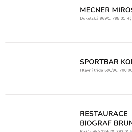
MECNER MIRO
Dukelská 969/1, 795 01 R
SPORTBAR KO
Hlavní třída 696/96, 708 0
RESTAURACE
BIOGRAF BRU
Požárníků 134/20, 792 01 