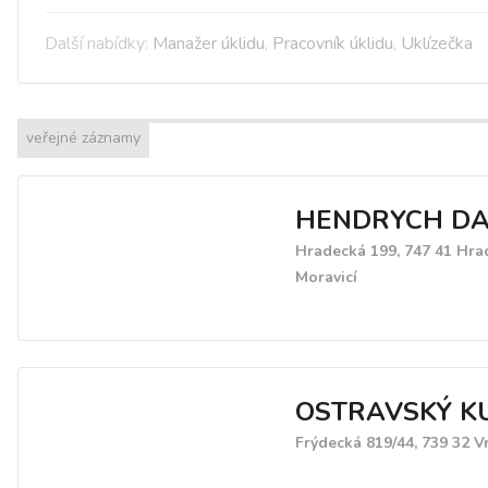
Další nabídky:
Manažer úklidu
,
Pracovník úklidu
,
Uklízečka
veřejné záznamy
HENDRYCH DA
Hradecká 199, 747 41 Hra
Moravicí
OSTRAVSKÝ K
Frýdecká 819/44, 739 32 V