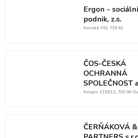
Ergon - sociáln
podnik, z.s.
Konská 742, 739 61
ČOS-ČESKÁ
OCHRANNÁ
SPOLEČNOST a.
Kolejní 1323/12, 702 00 O
ČERŇÁKOVÁ &
PARTNERS s.r.o