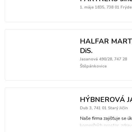
1. máje 1835, 738 01 Frýd
HALFAR MART
DiS.
Jasanová 490/28, 747 28
Štěpánkovice
HÝBNEROVÁ J
Dub 3, 741 01 Starý Jičín
Naše firma zajišťuje se ú
komerčních prostor, zdrav