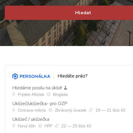
Hledat
Hledáte práci?
Hledáme posilu na úklid! 🧹
Frýdek-Místek
Brigáda
Uklízeč/uklízečka- pro OZP
Ostrava-město
Zkrácený úvazek
19 — 21 tísíc Kč
Uklízeč / uklízečka
Nový Jičín
HPP
22 — 25 tísíc Kč