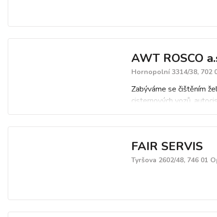
AWT ROSCO a.
Hornopolní 3314/38, 702 
Zabýváme se čištěním žel
cisternových vozů, autoci
mobilních a stabilních nádr
zaolejovaných vod a likvid
odpadů.
FAIR SERVIS
Pronájem železničních nák
cisternových vozů. Oprav
Tyršova 2602/48, 746 01 
zkoušky těsnosti na želez
cisternových vozech dle R