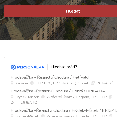
Hledat
Hledáte práci?
Prodavač/ka - Řeznictví Chodura / Petřvald
Karviná
HPP, DPČ, DPP, Zkrácený úvazek
26 tísíc Kč
Prodavač/ka -Řeznictví Chodura / Dobrá / BRIGÁDA
Frýdek-Místek
Zkrácený úvazek, Brigáda, DPČ, DPP
24 — 26 tísíc Kč
Prodavač/ka -Řeznictví Chodura / Frýdek-Místek / BRIGÁ
Frýdek-Místek
Zkrácený úvazek, Brigáda, DPČ, DPP