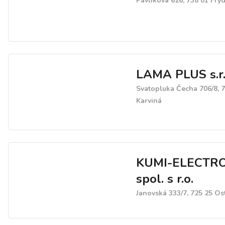
Pavlíkova 626, 738 01 Frý
LAMA PLUS s.r.
Svatopluka Čecha 706/8, 
Karviná
KUMI-ELECTRO
spol. s r.o.
Janovská 333/7, 725 25 Os