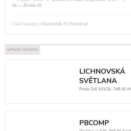
24 — 26 tísíc Kč
Další nabídky:
Obchodník IT
,
Prodavač
veřejné záznamy
LICHNOVSKÁ
SVĚTLANA
Pode Zdí 153/21, 748 01 H
PBCOMP