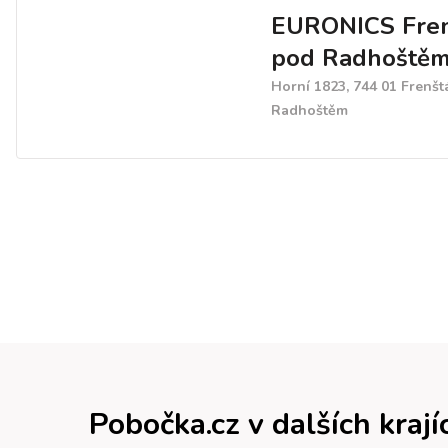
EURONICS Fren
pod Radhoště
Horní 1823, 744 01 Frenšt
Radhoštěm
Pobočka.cz v dalších krají