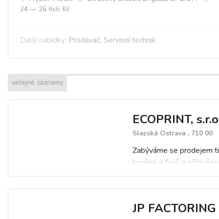
24 — 26 tísíc Kč
Další nabídky:
Prodavač
,
Servisní technik
veřejné záznamy
ECOPRINT, s.r.o
Slezská Ostrava , 710 00
Zabýváme se prodejem ti
kopírek a faxů a příslušen
JP FACTORING 