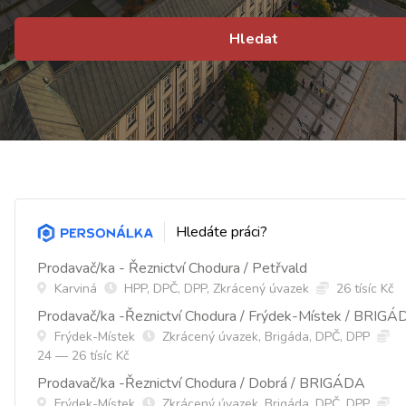
Hledat
Hledáte práci?
Prodavač/ka - Řeznictví Chodura / Petřvald
Karviná
HPP, DPČ, DPP, Zkrácený úvazek
26 tísíc Kč
Prodavač/ka -Řeznictví Chodura / Frýdek-Místek / BRIGÁ
Frýdek-Místek
Zkrácený úvazek, Brigáda, DPČ, DPP
24 — 26 tísíc Kč
Prodavač/ka -Řeznictví Chodura / Dobrá / BRIGÁDA
Frýdek-Místek
Zkrácený úvazek, Brigáda, DPČ, DPP