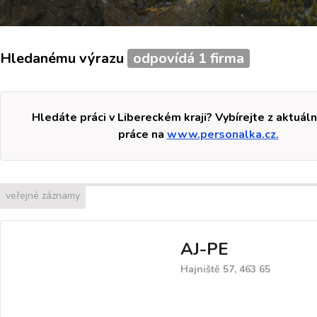
Hledanému výrazu
odpovídá 1 firma
Hledáte práci v Libereckém kraji? Vybírejte z aktuáln
práce na
www.personalka.cz.
veřejné záznamy
AJ-PE
Hajniště 57, 463 65