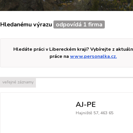
Hledanému výrazu
odpovídá 1 firma
Hledáte práci v Libereckém kraji? Vybírejte z aktuáln
práce na
www.personalka.cz.
veřejné záznamy
AJ-PE
Hajniště 57, 463 65